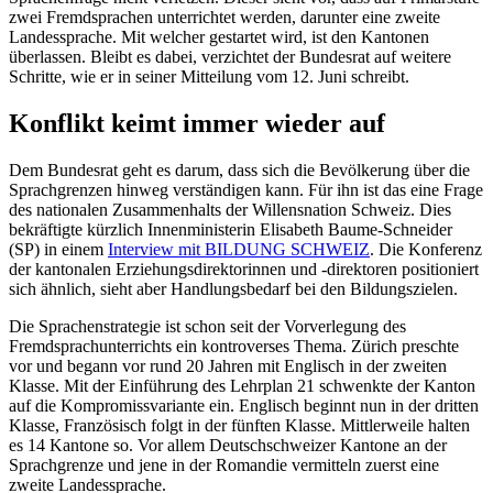
zwei Fremdsprachen unterrichtet werden, darunter eine zweite
Landessprache. Mit welcher gestartet wird, ist den Kantonen
überlassen. Bleibt es dabei, verzichtet der Bundesrat auf weitere
Schritte, wie er in seiner Mitteilung vom 12. Juni schreibt.
Konflikt keimt immer wieder auf
Dem Bundesrat geht es darum, dass sich die Bevölkerung über die
Sprachgrenzen hinweg verständigen kann. Für ihn ist das eine Frage
des nationalen Zusammenhalts der Willensnation Schweiz. Dies
bekräftigte kürzlich Innenministerin Elisabeth Baume-Schneider
(SP) in einem
Interview mit BILDUNG SCHWEIZ
. Die Konferenz
der kantonalen Erziehungsdirektorinnen und -direktoren positioniert
sich ähnlich, sieht aber Handlungsbedarf bei den Bildungszielen.
Die Sprachenstrategie ist schon seit der Vorverlegung des
Fremdsprachunterrichts ein kontroverses Thema. Zürich preschte
vor und begann vor rund 20 Jahren mit Englisch in der zweiten
Klasse. Mit der Einführung des Lehrplan 21 schwenkte der Kanton
auf die Kompromissvariante ein. Englisch beginnt nun in der dritten
Klasse, Französisch folgt in der fünften Klasse. Mittlerweile halten
es 14 Kantone so. Vor allem Deutschschweizer Kantone an der
Sprachgrenze und jene in der Romandie vermitteln zuerst eine
zweite Landessprache.