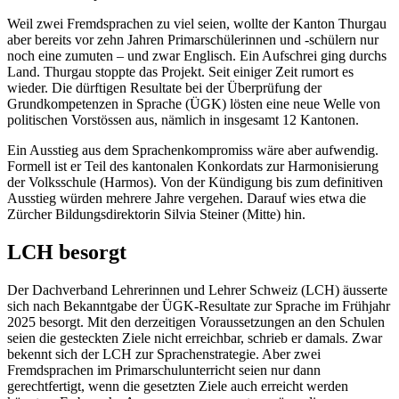
Weil zwei Fremdsprachen zu viel seien, wollte der Kanton Thurgau
aber bereits vor zehn Jahren Primarschülerinnen und -schülern nur
noch eine zumuten – und zwar Englisch. Ein Aufschrei ging durchs
Land. Thurgau stoppte das Projekt. Seit einiger Zeit rumort es
wieder. Die dürftigen Resultate bei der Überprüfung der
Grundkompetenzen in Sprache (ÜGK) lösten eine neue Welle von
politischen Vorstössen aus, nämlich in insgesamt 12 Kantonen.
Ein Ausstieg aus dem Sprachenkompromiss wäre aber aufwendig.
Formell ist er Teil des kantonalen Konkordats zur Harmonisierung
der Volksschule (Harmos). Von der Kündigung bis zum definitiven
Ausstieg würden mehrere Jahre vergehen. Darauf wies etwa die
Zürcher Bildungsdirektorin Silvia Steiner (Mitte) hin.
LCH besorgt
Der Dachverband Lehrerinnen und Lehrer Schweiz (LCH) äusserte
sich nach Bekanntgabe der ÜGK-Resultate zur Sprache im Frühjahr
2025 besorgt. Mit den derzeitigen Voraussetzungen an den Schulen
seien die gesteckten Ziele nicht erreichbar, schrieb er damals. Zwar
bekennt sich der LCH zur Sprachenstrategie. Aber zwei
Fremdsprachen im Primarschulunterricht seien nur dann
gerechtfertigt, wenn die gesetzten Ziele auch erreicht werden