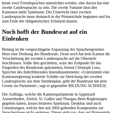
heute zwei Fremdsprachen unterrichtet werden, eine davon hat eine
zweite Landessprache zu sein. Die zweite Variante lässt den
Kantonen mehr Spielraum: Der Unterricht einer zweiten
Landessprache muss demnach in der Primarschule beginnen und bis
zum Ende der obligatorischen Schulzeit dauern.
Noch hofft der Bundesrat auf ein
Einlenken
Bislang ist die vorgeschlagene Anpassung des Sprachengesetzes
bloss eine Drohung des Bundesrats. Denn noch hat kein Kanton die
Verschiebung der zweiten Landessprache auf die Oberstufe
beschlossen. Sollte dies geschehen, wäre der Zeitpunkt für das
Eingreifen des Bundesrats gekommen, betont Christoph Lenz,
Sprecher des federführenden Innendepartements: «Unternimmt eine
Kantonsregierung konkrete Schritte zur Streichung der zweiten
Landessprache aus dem Stundenplan, geht der Bundesrat mit dem
Gesetz ins Parlament», sagt er gegenüber BILDUNG SCHWEIZ.
Die Aufträge, welche die Kantonsparlamente in Appenzell
Ausserrhoden, Zürich, St. Gallen und Thurgau ihren Regierungen
gegeben haben, lassen letzteren Spielraum. Denkbar sind auch
Umsetzungen, welche den seit 2004 geltenden Kompromiss zur
Sprachenfrage nicht verletzen. Dieser sieht vor, dass auf Primarstufe