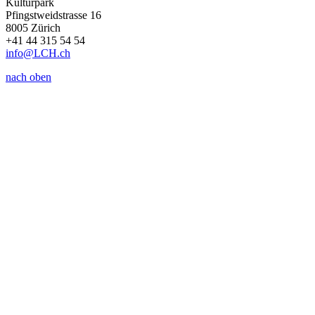
Kulturpark
Pfingstweidstrasse 16
8005 Zürich
+41 44 315 54 54
info
@LCH.
ch
nach oben