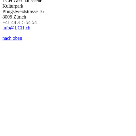
LCH Geschäftsstelle
Kulturpark
Pfingstweidstrasse 16
8005 Zürich
+41 44 315 54 54
info
@LCH.
ch
nach oben