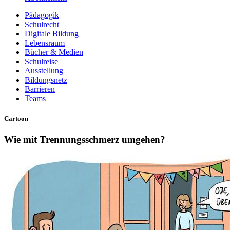
Pädagogik
Schulrecht
Digitale Bildung
Lebensraum
Bücher & Medien
Schulreise
Ausstellung
Bildungsnetz
Barrieren
Teams
Cartoon
Wie mit Trennungsschmerz umgehen?