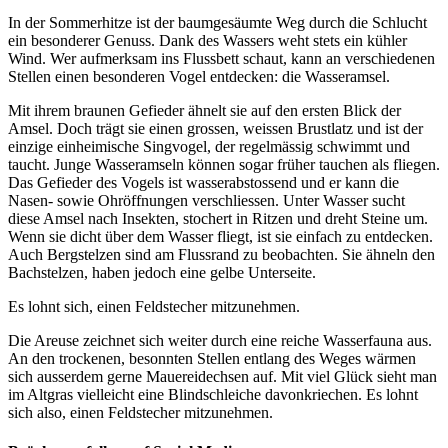
In der Sommerhitze ist der baumgesäumte Weg durch die Schlucht
ein besonderer Genuss. Dank des Wassers weht stets ein kühler
Wind. Wer aufmerksam ins Flussbett schaut, kann an verschiedenen
Stellen einen besonderen Vogel entdecken: die Wasseramsel.
Mit ihrem braunen Gefieder ähnelt sie auf den ersten Blick der
Amsel. Doch trägt sie einen grossen, weissen Brustlatz und ist der
einzige einheimische Singvogel, der regelmässig schwimmt und
taucht. Junge Wasseramseln können sogar früher tauchen als fliegen.
Das Gefieder des Vogels ist wasserabstossend und er kann die
Nasen- sowie Ohröffnungen verschliessen. Unter Wasser sucht
diese Amsel nach Insekten, stochert in Ritzen und dreht Steine um.
Wenn sie dicht über dem Wasser fliegt, ist sie einfach zu entdecken.
Auch Bergstelzen sind am Flussrand zu beobachten. Sie ähneln den
Bachstelzen, haben jedoch eine gelbe Unterseite.
Es lohnt sich, einen Feldstecher mitzunehmen.
Die Areuse zeichnet sich weiter durch eine reiche Wasserfauna aus.
An den trockenen, besonnten Stellen entlang des Weges wärmen
sich ausserdem gerne Mauereidechsen auf. Mit viel Glück sieht man
im Altgras vielleicht eine Blindschleiche davonkriechen. Es lohnt
sich also, einen Feldstecher mitzunehmen.