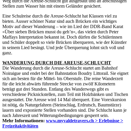
Weg durch die Areuse-Schlucht gut ausgebaut und an abschüssigen
Stellen zum Wasser hin mit einem Geländer gesichert.
Eine Schulreise durch die Areuse-Schlucht hat Klassen viel zu
bieten. Ausser schöner Natur sind auch Brücken ein wichtiges
Motiv auf dieser Wanderung – wie im Lied der DDR-Band Karat
«Über sieben Brücken musst du geh’n», das vielen durch Peter
Maffays Interpretation bekannt ist. Doch dürfen die Schülerinnen
und Schüler doppelt so viele Brücken überqueren, wie der Künstler
in seinem Lied besingt. Und jede Überquerung lohnt sich voll und
ganz.
WANDERUNG DURCH DIE AREUSE-SCHLUCHT
Die Wanderung durch die Areuse-Schlucht startet am Bahnhof
Noiraigue und endet bei der Bahnstation Boudry Littorail. Sie eignet
sich am besten für die Mittel- bis Oberstufe. Die reine Wanderzeit
für die leicht abwärts führende Strecke von zwölf Kilometern
beträgt gut drei Stunden. Entlang des Wanderwegs gibt es
verschiedene Picknickstellen, zum Teil mit Holzbänken und Tischen
ausgestattet. Die Areuse wird 14 Mal überquert. Eine Vorexkursion
ist nötig, da Naturgefahren (Steinschlag, Erdrutsch, Baumstürze)
lauern und exponierte Stellen vorhanden sind. Die Schlucht kann je
nach Jahreszeit und Witterungsbedingungen gesperrt sein.
Mehr Informationen:
www.myvaldetravers.ch > Erlebnisse >
Freizeitaktivitäten