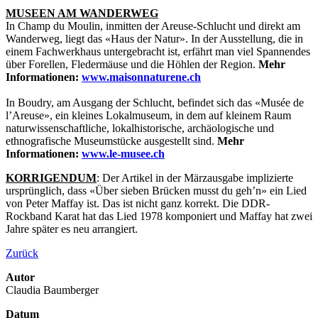
MUSEEN AM WANDERWEG
In Champ du Moulin, inmitten der Areuse-Schlucht und direkt am
Wanderweg, liegt das «Haus der Natur». In der Ausstellung, die in
einem Fachwerkhaus untergebracht ist, erfährt man viel Spannendes
über Forellen, Fledermäuse und die Höhlen der Region.
Mehr
Informationen:
www.maisonnaturene.ch
In Boudry, am Ausgang der Schlucht, befindet sich das «Musée de
l’Areuse», ein kleines Lokalmuseum, in dem auf kleinem Raum
naturwissenschaftliche, lokalhistorische, archäologische und
ethnografische Museumstücke ausgestellt sind.
Mehr
Informationen:
www.le-musee.ch
KORRIGENDUM
: Der Artikel in der Märzausgabe implizierte
ursprünglich, dass «Über sieben Brücken musst du geh’n» ein Lied
von Peter Maffay ist. Das ist nicht ganz korrekt. Die DDR-
Rockband Karat hat das Lied 1978 komponiert und Maffay hat zwei
Jahre später es neu arrangiert.
Zurück
Autor
Claudia Baumberger
Datum