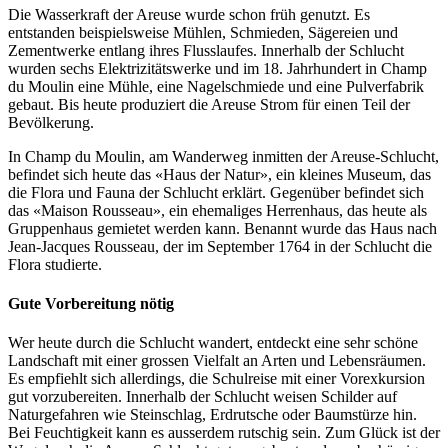
Die Wasserkraft der Areuse wurde schon früh genutzt. Es
entstanden beispielsweise Mühlen, Schmieden, Sägereien und
Zementwerke entlang ihres Flusslaufes. Innerhalb der Schlucht
wurden sechs Elektrizitätswerke und im 18. Jahrhundert in Champ
du Moulin eine Mühle, eine Nagelschmiede und eine Pulverfabrik
gebaut. Bis heute produziert die Areuse Strom für einen Teil der
Bevölkerung.
In Champ du Moulin, am Wanderweg inmitten der Areuse-Schlucht,
befindet sich heute das «Haus der Natur», ein kleines Museum, das
die Flora und Fauna der Schlucht erklärt. Gegenüber befindet sich
das «Maison Rousseau», ein ehemaliges Herrenhaus, das heute als
Gruppenhaus gemietet werden kann. Benannt wurde das Haus nach
Jean-Jacques Rousseau, der im September 1764 in der Schlucht die
Flora studierte.
Gute Vorbereitung nötig
Wer heute durch die Schlucht wandert, entdeckt eine sehr schöne
Landschaft mit einer grossen Vielfalt an Arten und Lebensräumen.
Es empfiehlt sich allerdings, die Schulreise mit einer Vorexkursion
gut vorzubereiten. Innerhalb der Schlucht weisen Schilder auf
Naturgefahren wie Steinschlag, Erdrutsche oder Baumstürze hin.
Bei Feuchtigkeit kann es ausserdem rutschig sein. Zum Glück ist der