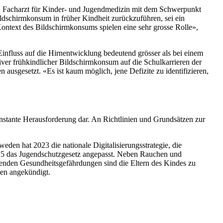
ff, Facharzt für Kinder- und Jugendmedizin mit dem Schwerpunkt
ldschirmkonsum in früher Kindheit zurückzuführen, sei ein
ontext des Bildschirmkonsums spielen eine sehr grosse Rolle»,
influss auf die Hirnentwicklung bedeutend grösser als bei einem
siver frühkindlicher Bildschirmkonsum auf die Schulkarrieren der
n ausgesetzt. «Es ist kaum möglich, jene Defizite zu identifizieren,
nstante Herausforderung dar. An Richtlinien und Grundsätzen zur
en hat 2023 die nationale Digitalisierungsstrategie, die
2015 das Jugendschutzgesetz angepasst. Neben Rauchen und
enden Gesundheitsgefährdungen sind die Eltern des Kindes zu
nen angekündigt.