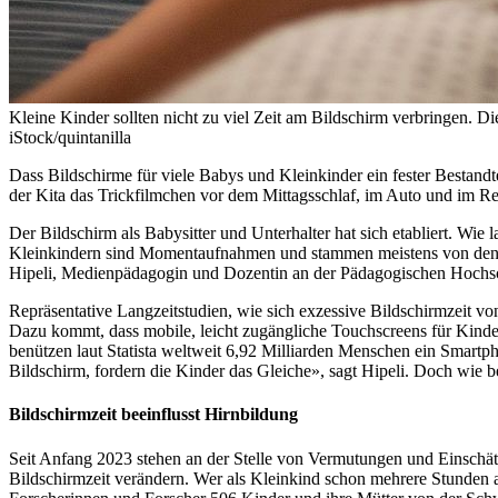
Kleine Kinder sollten nicht zu viel Zeit am Bildschirm verbringen. D
iStock/quintanilla
Dass Bildschirme für viele Babys und Kleinkinder ein fester Bestandte
der Kita das Trickfilmchen vor dem Mittagsschlaf, im Auto und im Res
Der Bildschirm als Babysitter und Unterhalter hat sich etabliert. Wi
Kleinkindern sind Momentaufnahmen und stammen meistens von den Elt
Hipeli, Medienpädagogin und Dozentin an der Pädagogischen Hochsc
Repräsentative Langzeitstudien, wie sich exzessive Bildschirmzeit vo
Dazu kommt, dass mobile, leicht zugängliche Touchscreens für Kinde
benützen laut Statista weltweit 6,92 Milliarden Menschen ein Smartp
Bildschirm, fordern die Kinder das Gleiche», sagt Hipeli. Doch wie b
Bildschirmzeit beeinflusst Hirnbildung
Seit Anfang 2023 stehen an der Stelle von Vermutungen und Einschätz
Bildschirmzeit verändern. Wer als Kleinkind schon mehrere Stunden am 