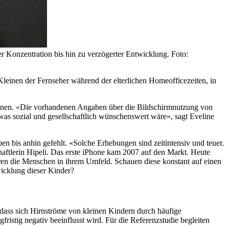
er Konzentration bis hin zu verzögerter Entwicklung. Foto:
e Kleinen der Fernseher während der elterlichen Homeofficezeiten, in
r erahnen. «Die vorhandenen Angaben über die Bildschirmnutzung von
as sozial und gesellschaftlich wünschenswert wäre», sagt Eveline
en bis anhin gefehlt. «Solche Erhebungen sind zeitintensiv und teuer.
aftlerin Hipeli. Das erste iPhone kam 2007 auf den Markt. Heute
eren die Menschen in ihrem Umfeld. Schauen diese konstant auf einen
wicklung dieser Kinder?
 dass sich Hirnströme von kleinen Kindern durch häufige
fristig negativ beeinflusst wird. Für die Referenzstudie begleiten