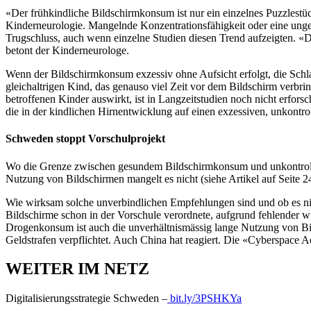
«Der frühkindliche Bildschirmkonsum ist nur ein einzelnes Puzzlestü
Kinderneurologie. Mangelnde Konzentrationsfähigkeit oder eine ungen
Trugschluss, auch wenn einzelne Studien diesen Trend aufzeigten. «D
betont der Kinderneurologe.
Wenn der Bildschirmkonsum exzessiv ohne Aufsicht erfolgt, die Schla
gleichaltrigen Kind, das genauso viel Zeit vor dem Bildschirm verbrin
betroffenen Kinder auswirkt, ist in Langzeitstudien noch nicht erforsc
die in der kindlichen Hirnentwicklung auf einen exzessiven, unkontro
Schweden stoppt Vorschulprojekt
Wo die Grenze zwischen gesundem Bildschirmkonsum und unkontrollier
Nutzung von Bildschirmen mangelt es nicht (siehe Artikel auf Seite 2
Wie wirksam solche unverbindlichen Empfehlungen sind und ob es nich
Bildschirme schon in der Vorschule verordnete, aufgrund fehlender 
Drogenkonsum ist auch die unverhältnismässig lange Nutzung von Bi
Geldstrafen verpflichtet. Auch China hat reagiert. Die «Cyberspace 
WEITER IM NETZ
Digitalisierungsstrategie Schweden –
bit.ly/3PSHKYa