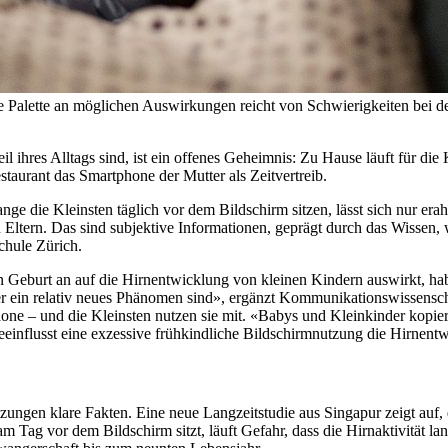
ie Palette an möglichen Auswirkungen reicht von Schwierigkeiten bei d
il ihres Alltags sind, ist ein offenes Geheimnis: Zu Hause läuft für di
taurant das Smartphone der Mutter als Zeitvertreib.
e lange die Kleinsten täglich vor dem Bildschirm sitzen, lässt sich nu
ern. Das sind subjektive Informationen, geprägt durch das Wissen, w
hule Zürich.
n Geburt an auf die Hirnentwicklung von kleinen Kindern auswirkt, hab
r ein relativ neues Phänomen sind», ergänzt Kommunikationswissensch
hone – und die Kleinsten nutzen sie mit. «Babys und Kleinkinder kopi
eeinflusst eine exzessive frühkindliche Bildschirmnutzung die Hirnent
ungen klare Fakten. Eine neue Langzeitstudie aus Singapur zeigt auf,
Tag vor dem Bildschirm sitzt, läuft Gefahr, dass die Hirnaktivität lang