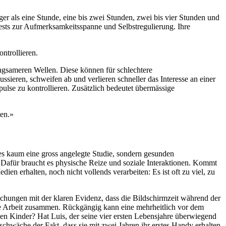
er als eine Stunde, eine bis zwei Stunden, zwei bis vier Stunden und
ests zur Aufmerksamkeitsspanne und Selbstregulierung. Ihre
ntrollieren.
ngsameren Wellen. Diese können für schlechtere
sieren, schweifen ab und verlieren schneller das Interesse an einer
lse zu kontrollieren. Zusätzlich bedeutet übermässige
ten.»
es kaum eine gross angelegte Studie, sondern gesunden
Dafür braucht es physische Reize und soziale Interaktionen. Kommt
en erhalten, noch nicht vollends verarbeiten: Es ist oft zu viel, zu
uchungen mit der klaren Evidenz, dass die Bildschirmzeit während der
re Arbeit zusammen. Rückgängig kann eine mehrheitlich vor dem
nen Kinder? Hat Luis, der seine vier ersten Lebensjahre überwiegend
chwäche der Fakt, dass sie mit zwei Jahren ihr erstes Handy erhalten