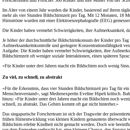
Forscherinnen und Forscher 506 Kinder und ihre Mütter von der Sch
Im Alter von einem Jahr wurden die Kinder, basierend auf ihrem tägli
mehr als vier Stunden Bildschirmzeit pro Tag. Mit 12 Monaten, 18 Mo
Hirnströme wurden mit einer Elektroenzephalografie (EEG) gemesse
Die Kinder haben vermehrt Schwierigkeiten, ihre Aufmerksamkeit, da
Je höher der durchschnittliche Bildschirmkonsum der Kinder pro Tag
Aufmerksamkeitskontrolle und geringere Konzentrationsfähigkeit veran
Aufgabe. Die Kinder haben vermehrt Schwierigkeiten, ihre Aufmerksa
Bildschirmzeit oft weniger soziale Interaktionen, einen späteren Sp
«Für Kinder unter drei Jahren macht ein Bildschirm noch wenig Sinn.
Zu viel, zu schnell, zu abstrakt
«Für die Erkenntnis, dass vier Stunden Bildschirmzeit pro Tag für e
Menschenverstand», sagt Medienexpertin Eveline Hipeli kritisch. Ba
hinzu: «Für Kinder unter drei Jahren macht ein Bildschirm noch wenig 
schnell, zu abstrakt. Das Gehirn kommt oft gar nicht hinterher.»
Das singapurische Forscherteam ist sich der Tragweite der präsentier
frühen Hirnentwicklung von kleinen Kindern genaustens überwacht we
Bildschirm erlebte Kindheit nicht gemacht werden. Doch wie beeinflu
vor dem Fernseher verbracht hat, eine kleinere Chance, den Sprung i