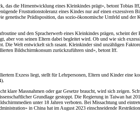
ck, das die Hirnentwicklung eines Kleinkindes prägt», betont Tobias I
ügende Frustrationstoleranz eines Kindes nur auf einen exzessiven Bi
ie genetische Prädisposition, das sozio-ökonomische Umfeld und der K
froutine und den Spracherwerb eines Kleinkindes prägen, scheint der E
gt, aber von seinen Eltern dabei begleitet wird. Ob und wie sich exzes
ht. Die Welt entwickelt sich rasant. Kleinkinder sind unzähligen Faktore
llierten Bildschirmkonsum zurückzuführen sind», betont Iff.
tem Exzess liegt, stellt für Lehrpersonen, Eltern und Kinder eine ko
4).
t klare Massnahmen oder gar Gesetze braucht, wird sich zeigen. Schwed
wissenschaftlicher Grundlage gestoppt. Die Regierung in Taiwan hat 
ldschirmmedien unter 18 Jahren verboten. Bei Missachtung und eintret
Administration» in China hat im August 2023 einschneidende Restriktio