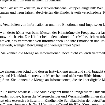
wangerschaft bis zum neunten Lebensjahr.
chen Bildschirmkonsum, in vier verschiedene Gruppen eingeteilt: Wenig
naten und neun Jahren absolvierten die Kinder jeweils verschiedene T
n.
s Verarbeiten von Informationen und ihre Emotionen und Impulse zu ko
 war, desto höher war beim Messen der Hirnströme die Frequenz der la
twortlich sein. Die Kinder bekunden dadurch öfter Mühe, sich zu fokus
mkeit, das Verarbeiten von Informationen und ihre Emotionen und Impu
racherwerb, weniger Bewegung und weniger freies Spiel.
 Sie können die Menge an Informationen, noch nicht vollends verarbei
in zweimonatiges Kind und dessen Entwicklung ungesund sind, braucht 
bys und Kleinkinder lernen von Menschen und nicht von Bildschirmen. 
Sinn. Sie können die Menge an Informationen, die sie über digitale Medi
ten Resultate bewusst. «Die Studie ergänzt früher durchgeführte Unters
rden sollte», fassen die Wissenschaftler und Wissenschaftlerinnen ih
sst eine exzessive Bildschirm-Kindheit die Schullaufbahn der betroffe
ns Gymnasium zu schaffen? Und ist der Grund für Ellas Konzentrationss