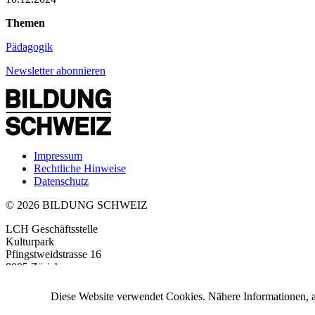
Themen
Pädagogik
Newsletter abonnieren
Impressum
Rechtliche Hinweise
Datenschutz
© 2026 BILDUNG SCHWEIZ
LCH Geschäftsstelle
Kulturpark
Pfingstweidstrasse 16
8005 Zürich
+41 44 315 54 54
info
@LCH.
ch
Diese Website verwendet Cookies. Nähere Informationen, a