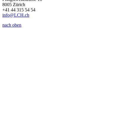
8005 Zürich
+41 44 315 54 54
info
@LCH.
ch
nach oben