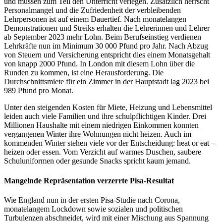
und müssen zum Teil den Unterricht verlegen. Zusätzlich herrscht
Personalmangel und die Zufriedenheit der verbleibenden
Lehrpersonen ist auf einem Dauertief. Nach monatelangen
Demonstrationen und Streiks erhalten die Lehrerinnen und Lehrer
ab September 2023 mehr Lohn. Beim Berufseinstieg verdienen
Lehrkräfte nun im Minimum 30 000 Pfund pro Jahr. Nach Abzug
von Steuern und Versicherung entspricht dies einem Monatsgehalt
von knapp 2000 Pfund. In London mit diesem Lohn über die
Runden zu kommen, ist eine Herausforderung. Die
Durchschnittsmiete für ein Zimmer in der Hauptstadt lag 2023 bei
989 Pfund pro Monat.
Unter den steigenden Kosten für Miete, Heizung und Lebensmittel
leiden auch viele Familien und ihre schulpflichtigen Kinder. Drei
Millionen Haushalte mit einem niedrigen Einkommen konnten
vergangenen Winter ihre Wohnungen nicht heizen. Auch im
kommenden Winter stehen viele vor der Entscheidung: heat or eat –
heizen oder essen. Vom Verzicht auf warmes Duschen, saubere
Schuluniformen oder gesunde Snacks spricht kaum jemand.
Mangelnde Repräsentation verzerrte Pisa-Resultat
Wie England nun in der ersten Pisa-Studie nach Corona,
monatelangem Lockdown sowie sozialen und politischen
Turbulenzen abschneidet, wird mit einer Mischung aus Spannung