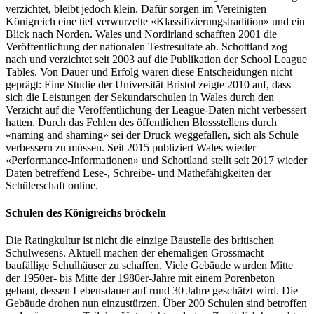
verzichtet, bleibt jedoch klein. Dafür sorgen im Vereinigten
Königreich eine tief verwurzelte «Klassifizierungstradition» und ein
Blick nach Norden. Wales und Nordirland schafften 2001 die
Veröffentlichung der nationalen Testresultate ab. Schottland zog
nach und verzichtet seit 2003 auf die Publikation der School League
Tables. Von Dauer und Erfolg waren diese Entscheidungen nicht
geprägt: Eine Studie der Universität Bristol zeigte 2010 auf, dass
sich die Leistungen der Sekundarschulen in Wales durch den
Verzicht auf die Veröffentlichung der League-Daten nicht verbessert
hatten. Durch das Fehlen des öffentlichen Blossstellens durch
«naming and shaming» sei der Druck weggefallen, sich als Schule
verbessern zu müssen. Seit 2015 publiziert Wales wieder
«Performance-Informationen» und Schottland stellt seit 2017 wieder
Daten betreffend Lese-, Schreibe- und Mathefähigkeiten der
Schülerschaft online.
Schulen des Königreichs bröckeln
Die Ratingkultur ist nicht die einzige Baustelle des britischen
Schulwesens. Aktuell machen der ehemaligen Grossmacht
baufällige Schulhäuser zu schaffen. Viele Gebäude wurden Mitte
der 1950er- bis Mitte der 1980er-Jahre mit einem Porenbeton
gebaut, dessen Lebensdauer auf rund 30 Jahre geschätzt wird. Die
Gebäude drohen nun einzustürzen. Über 200 Schulen sind betroffen