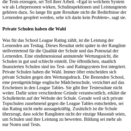
die Tests erzeugen, sei Teil ihrer Arbeit. «Egal in welchem System
wir als Lehrpersonen wirken, Schulinspektionen und Leistungstests
gehören dazu. So lange für gute Resultate nicht die Bedürfnisse der
Lernenden geopfert werden, sehe ich darin kein Problem», sagt sie.
Private Schulen haben die Wahl
Was für das School League Rating zählt, ist die Leistung der
Lernenden am Testtag. Dieses Resultat steht später in der Rangliste
stellvertretend für die Qualität der Schule und das Potenzial der
Lernenden. Eine eindimensional anmutende Wertungssicht, die
Schulen in gut und schlecht einteilt. Die öffentlichen, staatlich
finanzierten Schulen sind ins Test- und Ratingsystem fest integriert.
Private Schulen haben die Wahl. Immer öfter entscheiden sich
private Schulen gegen den Wertungsdruck. Die Benenden School,
eine prestigeträchtige englische Mädchenschule, verzichtet auf das
Erscheinen in den League Tables. Sie gibt ihre Testresultate nicht
weiter. Dafür seien verschiedene Gründe verantwortlich, erklärt die
Schulleiterin auf der Website der Schule. Gerade weil sich private
Topschulen zunehmend gegen die League Tables entscheiden, sei
das Rating nicht mehr aussagekräftig. Zusätzlich ist die Schule
überzeugt, dass solche Ranglisten nicht der einzige Massstab seien,
um Schulen und ihre Leistung zu bewerten. Bildung sei mehr als
nur Noten und Tests.