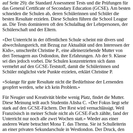
auf Seite 29): die Standard Assessment Tests und die Prüfungen für
das General Certificate of Secondary Education (GCSE). Am besten
schneiden die Schulen ab, deren Schülerinnen und Schüler die
besten Resultate erzielen. Diese Schulen führen die School League
an. Die Tests dominieren oft den Schulalltag der Lehrpersonen, der
Schülerschaft und der Eltern.
«Der Unterricht in der öffentlichen Schule scheint mir divers und
abwechslungsreich, mit Bezug zur Aktualität und den Interessen der
Kids», umschreibt Christine P., eine alleinerziehende Mutter von
drei Teenagern aus Ostlondon, ihre Erfahrungen. Ab der 9. Klasse
sei dies jedoch vorbei. Die Schulen konzentrierten sich dann
vermehrt auf den GCSE-Teststoff, damit die Schülerinnen und
Schüler möglichst viele Punkte erzielen, erklärt Christine P.
«Solange für gute Resultate nicht die Bedürfnisse der Lernenden
geopfert werden, sehe ich kein Problem.»
Für Neugier und Kreativität bleibe wenig Platz, findet die Mutter.
Diese Meinung teilt auch Studentin Alisha C. «Der Fokus liegt sehr
stark auf den GCSE-Fächern. Der Rest wird vernachlässigt. Weil
Französisch in meiner Schule nicht als GCSE-Fach zählte, fand der
Unterricht nur noch alle zwei Wochen statt.» Wieder aus einer
anderen Warte betrachtet Mona T. das Thema. Sie ist Schulleiterin
an einer privaten Sekundarschule in Westlondon. Der Druck, den