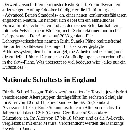
Derweil versucht Premierminister Rishi Sunak Zukunftsvisionen
aufzuzeigen. Anfang Oktober kündigte er die Einführung des
«Advanced British Standards» an, einer neuen konkurrenzfähigeren
englischen Matura. Es handelt sich dabei um ein einheitliches
Format für die technischen und akademischen Schullaufbahnen –
mit mehr Wissen, mehr Fächern, mehr Schullektionen und mehr
Lehrpersonen. Der Start ist auf 2033 geplant. Die
Lehrergewerkschaften nannten Rishi Sunaks Pläne realitätsfremd.
Sie fordern stattdessen Lösungen für das krisengeplagte
Bildungssystem, den Lehrermangel, die Arbeitsüberbelastung und
die zu tiefen Löhne. Die neuesten Ankündigungen seien reine «Pie
in the sky»-Pläne. Was übersetzt so viel bedeutet wie: «alles nur ein
Luftschloss».
Nationale Schultests in England
Für die School League Tables werden nationale Tests in jeweils drei
verschiedenen Altersgruppen durchgeführt: Im sechsten Schuljahr
im Alter von 10 und 11 Jahren sind es die SATS (Standard
Assessment Tests). Ende Sekundarschule im Alter von 15 bis 16
Jahren steht das GCSE (General Certificate of Secondary
Education) an. Im Alter von 17 bis 18 Jahren sind es die A-Levels,
vergleichbar mit einer Matura. Veröffentlicht werden die Rankings
jeweils im Januar.