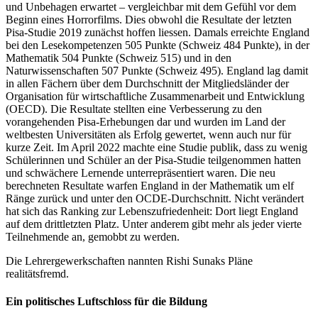
und Unbehagen erwartet – vergleichbar mit dem Gefühl vor dem
Beginn eines Horrorfilms. Dies obwohl die Resultate der letzten
Pisa-Studie 2019 zunächst hoffen liessen. Damals erreichte England
bei den Lesekompetenzen 505 Punkte (Schweiz 484 Punkte), in der
Mathematik 504 Punkte (Schweiz 515) und in den
Naturwissenschaften 507 Punkte (Schweiz 495). England lag damit
in allen Fächern über dem Durchschnitt der Mitgliedsländer der
Organisation für wirtschaftliche Zusammenarbeit und Entwicklung
(OECD). Die Resultate stellten eine Verbesserung zu den
vorangehenden Pisa-Erhebungen dar und wurden im Land der
weltbesten Universitäten als Erfolg gewertet, wenn auch nur für
kurze Zeit. Im April 2022 machte eine Studie publik, dass zu wenig
Schülerinnen und Schüler an der Pisa-Studie teilgenommen hatten
und schwächere Lernende unterrepräsentiert waren. Die neu
berechneten Resultate warfen England in der Mathematik um elf
Ränge zurück und unter den OCDE-Durchschnitt. Nicht verändert
hat sich das Ranking zur Lebenszufriedenheit: Dort liegt England
auf dem drittletzten Platz. Unter anderem gibt mehr als jeder vierte
Teilnehmende an, gemobbt zu werden.
Die Lehrergewerkschaften nannten Rishi Sunaks Pläne
realitätsfremd.
Ein politisches Luftschloss für die Bildung