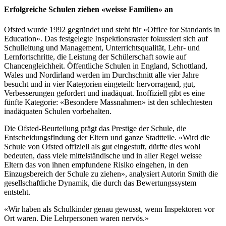
Erfolgreiche Schulen ziehen «weisse Familien» an
Ofsted wurde 1992 gegründet und steht für «Office for Standards in
Education». Das festgelegte Inspektionsraster fokussiert sich auf
Schulleitung und Management, Unterrichtsqualität, Lehr- und
Lernfortschritte, die Leistung der Schülerschaft sowie auf
Chancengleichheit. Öffentliche Schulen in England, Schottland,
Wales und Nordirland werden im Durchschnitt alle vier Jahre
besucht und in vier Kategorien eingeteilt: hervorragend, gut,
Verbesserungen gefordert und inadäquat. Inoffiziell gibt es eine
fünfte Kategorie: «Besondere Massnahmen» ist den schlechtesten
inadäquaten Schulen vorbehalten.
Die Ofsted-Beurteilung prägt das Prestige der Schule, die
Entscheidungsfindung der Eltern und ganze Stadtteile. «Wird die
Schule von Ofsted offiziell als gut eingestuft, dürfte dies wohl
bedeuten, dass viele mittelständische und in aller Regel weisse
Eltern das von ihnen empfundene Risiko eingehen, in den
Einzugsbereich der Schule zu ziehen», analysiert Autorin Smith die
gesellschaftliche Dynamik, die durch das Bewertungssystem
entsteht.
«Wir haben als Schulkinder genau gewusst, wenn Inspektoren vor
Ort waren. Die Lehrpersonen waren nervös.»