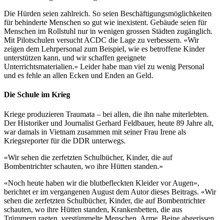
Die Hürden seien zahlreich. So seien Beschäftigungsmöglichkeiten
für behinderte Menschen so gut wie inexistent. Gebäude seien für
Menschen im Rollstuhl nur in wenigen grossen Städten zugänglich.
Mit Pilotschulen versucht ACDC die Lage zu verbessern. «Wir
zeigen dem Lehrpersonal zum Beispiel, wie es betroffene Kinder
unterstützen kann, und wir schaffen geeignete
Unterrichtsmaterialien.» Leider habe man viel zu wenig Personal
und es fehle an allen Ecken und Enden an Geld.
Die Schule im Krieg
Kriege produzieren Traumata – bei allen, die ihn nahe miterlebten.
Der Historiker und Journalist Gerhard Feldbauer, heute 89 Jahre alt,
war damals in Vietnam zusammen mit seiner Frau Irene als
Kriegsreporter für die DDR unterwegs.
«Wir sehen die zerfetzten Schulbücher, Kinder, die auf
Bombentrichter schauten, wo ihre Hütten standen.»
«Noch heute haben wir die blutbefleckten Kleider vor Augen»,
berichtet er im vergangenen August dem Autor dieses Beitrags. «Wir
sehen die zerfetzten Schulbücher, Kinder, die auf Bombentrichter
schauten, wo ihre Hütten standen, Krankenbetten, die aus
Trümmern ragten, verstümmelte Menschen, Arme, Beine abgerissen,