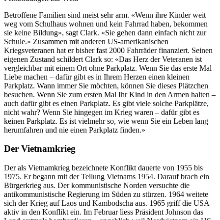
Betroffene Familien sind meist sehr arm. «Wenn ihre Kinder weit
weg vom Schulhaus wohnen und kein Fahrrad haben, bekommen
sie keine Bildung», sagt Clark. «Sie gehen dann einfach nicht zur
Schule.» Zusammen mit anderen US-amerikanischen
Kriegsveteranen hat er bisher fast 2000 Fahrräder finanziert. Seinen
eigenen Zustand schildert Clark so: «Das Herz der Veteranen ist
vergleichbar mit einem Ort ohne Parkplatz. Wenn Sie das erste Mal
Liebe machen – dafür gibt es in Ihrem Herzen einen kleinen
Parkplatz. Wann immer Sie möchten, können Sie dieses Plätzchen
besuchen. Wenn Sie zum ersten Mal Ihr Kind in den Armen halten –
auch dafür gibt es einen Parkplatz. Es gibt viele solche Parkplätze,
nicht wahr? Wenn Sie hingegen im Krieg waren – dafür gibt es
keinen Parkplatz. Es ist vielmehr so, wie wenn Sie ein Leben lang
herumfahren und nie einen Parkplatz finden.»
Der Vietnamkrieg
Der als Vietnamkrieg bezeichnete Konflikt dauerte von 1955 bis
1975. Er begann mit der Teilung Vietnams 1954. Darauf brach ein
Bürgerkrieg aus. Der kommunistische Norden versuchte die
antikommunistische Regierung im Süden zu stürzen. 1964 weitete
sich der Krieg auf Laos und Kambodscha aus. 1965 griff die USA
aktiv in den Konflikt ein. Im Februar liess Präsident Johnson das