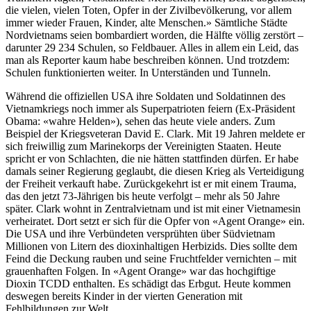
die vielen, vielen Toten, Opfer in der Zivilbevölkerung, vor allem
immer wieder Frauen, Kinder, alte Menschen.» Sämtliche Städte
Nordvietnams seien bombardiert worden, die Hälfte völlig zerstört –
darunter 29 234 Schulen, so Feldbauer. Alles in allem ein Leid, das
man als Reporter kaum habe beschreiben können. Und trotzdem:
Schulen funktionierten weiter. In Unterständen und Tunneln.
Während die offiziellen USA ihre Soldaten und Soldatinnen des
Vietnamkriegs noch immer als Superpatrioten feiern (Ex-Präsident
Obama: «wahre Helden»), sehen das heute viele anders. Zum
Beispiel der Kriegsveteran David E. Clark. Mit 19 Jahren meldete er
sich freiwillig zum Marinekorps der Vereinigten Staaten. Heute
spricht er von Schlachten, die nie hätten stattfinden dürfen. Er habe
damals seiner Regierung geglaubt, die diesen Krieg als Verteidigung
der Freiheit verkauft habe. Zurückgekehrt ist er mit einem Trauma,
das den jetzt 73-Jährigen bis heute verfolgt – mehr als 50 Jahre
später. Clark wohnt in Zentralvietnam und ist mit einer Vietnamesin
verheiratet. Dort setzt er sich für die Opfer von «Agent Orange» ein.
Die USA und ihre Verbündeten versprühten über Südvietnam
Millionen von Litern des dioxinhaltigen Herbizids. Dies sollte dem
Feind die Deckung rauben und seine Fruchtfelder vernichten – mit
grauenhaften Folgen. In «Agent Orange» war das hochgiftige
Dioxin TCDD enthalten. Es schädigt das Erbgut. Heute kommen
deswegen bereits Kinder in der vierten Generation mit
Fehlbildungen zur Welt.