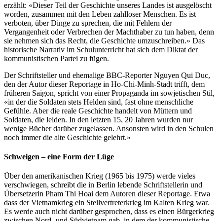
erzählt: «Dieser Teil der Geschichte unseres Landes ist ausgelöscht
worden, zusammen mit den Leben zahlloser Menschen. Es ist
verboten, über Dinge zu sprechen, die mit Fehlern der
Vergangenheit oder Verbrechen der Machthaber zu tun haben, denn
sie nehmen sich das Recht, die Geschichte umzuschreiben.» Das
historische Narrativ im Schulunterricht hat sich dem Diktat der
kommunistischen Partei zu fügen.
Der Schriftsteller und ehemalige BBC-Reporter Nguyen Qui Duc,
den der Autor dieser Reportage in Ho-Chi-Minh-Stadt trifft, dem
früheren Saigon, spricht von einer Propaganda im sowjetischen Stil,
«in der die Soldaten stets Helden sind, fast ohne menschliche
Gefühle. Aber die reale Geschichte handelt von Müttern und
Soldaten, die leiden. In den letzten 15, 20 Jahren wurden nur
wenige Bücher darüber zugelassen. Ansonsten wird in den Schulen
noch immer die alte Geschichte gelehrt.»
Schweigen – eine Form der Lüge
Über den amerikanischen Krieg (1965 bis 1975) werde vieles
verschwiegen, schreibt die in Berlin lebende Schriftstellerin und
Übersetzerin Pham Thi Hoai dem Autoren dieser Reportage. Etwa
dass der Vietnamkrieg ein Stellvertreterkrieg im Kalten Krieg war.
Es werde auch nicht darüber gesprochen, dass es einen Bürgerkrieg
zwischen Nord- und Südvietnam gab, in dem der kommunistische