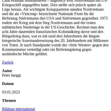
Land erstmals bombardieren – angeblich weil Nordvietnam ein US-
Kriegsschiff angegriffen hatte. Dies stellte sich jedoch später als
Lüge heraus. Als wichtigste Kriegsparteien standen Nordvietnam
und die als «Vietcong» bezeichnete Nationale Front für die
Befreiung Südvietnams den USA und Südvietnam gegenüber. 1975
endete der Krieg mit dem Sieg Nordvietnams und der ersten
militärischen Niederlage in der US-Geschichte. Rechnet man den
acht Jahre dauernden französischen Kolonialkrieg davor und den
Bürgerkrieg dazu, war es mit rund drei Jahrzehnten die längste
kriegerische Auseinandersetzung des 20. Jahrhunderts mit Millionen
von Toten. Je nach Standpunkt wurde der «freie Westen» gegen den
Kommunismus verteidigt oder ein Befreiungskrieg gegen
ausländische Mächte geführt.
Zurück
Autor
Peter Jaeggi
Datum
03.01.2023
Themen
Bildung international