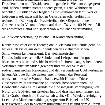
Dissidentinnen und Dissidenten, die gerade in Vietnam eingesperrt
sind, haben nämlich nichts anderes getan, als die Wahrheit zu
berichten.» Kritik an der Regierung ist vollkommen tabu. Wer es
trotzdem wagt, muss mit hohen Geldstrafen oder Gefängnis
rechnen. Im Ranking der Pressefreiheit der «Reporter ohne
Grenzen» steht Vietnam derzeit auf dem 174. von 180 Plätzen. All
dies bestreitet Hanoi und spricht von westlicher Verleumdung.
«Die Wiedervereinigung ist eine Art Märchenerzählung.»
Karstein ist Vater einer Tochter, die in Vietnam zur Schule geht. So
hat er auch vieles aus dem Innenleben des vietnamesischen
Schulwesens kennengelernt. Der vietnamesische
Durchschnittsmensch teile Schulen und Lehrpersonal in gut und
böse ein. Als böse und schlecht würden Lehrende angesehen, deren
Vorfahren einst im Süden gewohnt und auf der Seite der
südvietnamesischen Regierung und der verbündeten USA gestanden
hätten. Als gute Schule gelten jene, in denen das Personal
nordvietnamesische Wurzeln habe, erzählt Karstein. Diese
Geschichte zeigt für manche politischen Beobachterinnen und
Beobachter, dass es im Grunde nie eine integrale Vereinigung von
Nord- und Südvietnam gegeben hat und dass sich noch immer ein
tiefer Graben durch die Gesellschaft zieht. «Die Wiedervereinigung
ist eine Art Märchenerzählung», sagte zum Beispiel ein US-
Kriegsveteran, der in Vietnam humanitär tätig ist und dem Autoren