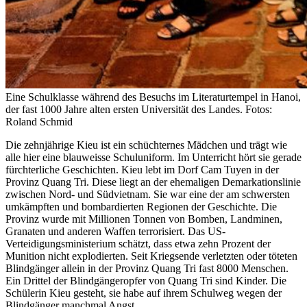
Eine Schulklasse während des Besuchs im Literaturtempel in Hanoi,
der fast 1000 Jahre alten ersten Universität des Landes. Fotos:
Roland Schmid
Die zehnjährige Kieu ist ein schüchternes Mädchen und trägt wie
alle hier eine blauweisse Schuluniform. Im Unterricht hört sie gerade
fürchterliche Geschichten. Kieu lebt im Dorf Cam Tuyen in der
Provinz Quang Tri. Diese liegt an der ehemaligen Demarkationslinie
zwischen Nord- und Südvietnam. Sie war eine der am schwersten
umkämpften und bombardierten Regionen der Geschichte. Die
Provinz wurde mit Millionen Tonnen von Bomben, Landminen,
Granaten und anderen Waffen terrorisiert. Das US-
Verteidigungsministerium schätzt, dass etwa zehn Prozent der
Munition nicht explodierten. Seit Kriegsende verletzten oder töteten
Blindgänger allein in der Provinz Quang Tri fast 8000 Menschen.
Ein Drittel der Blindgängeropfer von Quang Tri sind Kinder. Die
Schülerin Kieu gesteht, sie habe auf ihrem Schulweg wegen der
Blindgänger manchmal Angst.