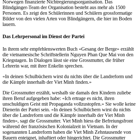
Norwegen finanzierte Nichtregierungsorganisation. Das
Blindgänger-Team der Organisation besteht aus mehr als 1500
Personen. Es zeigt den Schülerinnen und Schülern grossformatige
Bilder von den vielen Arten von Blindgängern, die hier im Boden
lauern.
Das Lehrpersonal im Dienst der Partei
In ihrem sehr empfehlenswerten Buch «Gesang der Berge» erzählt
die vietnamesische Schriftstellerin Nguyen Phan Que Mai von den
Kriegstagen. In Dialogen lässt sie eine Grossmutter, die früher
Lehrerin war, mit ihrer Enkelin sprechen.
«In deinen Schulbüchern wirst du nichts über die Landreform und
die Kämpfe innerhalb der Viet Minh finden.»
Die Grossmutter erzählt, weshalb sie damals den Kindern zuliebe
ihren Beruf aufgegeben habe: «Ich ertrage es nicht, ihren
unschuldigen Geist mit Propaganda vollzustopfen.» Sie wolle keine
Dienerin der Partei sein. «In deinen Schulbüchern wirst du nichts
über die Landreform und die Kämpfe innerhalb der Viet Minh
finden», sagt die Grossmutter. Viet Minh hiess die Befreiungsfront
während der französischen Kolonialzeit in Vietnam. In der
sogenannten Landreform haben die Viet Minh Zehntausende von
Bauern enteignet, inhaftiert oder hingerichtet. Die Grossmutter