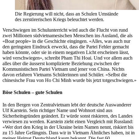
Die Regierung will nicht, dass an Schulen Umstände
des zerstörerischen Kriegs beleuchtet werden.
Verschwiegen im Schulunterricht wird auch die Flucht von rund
zwei Millionen südvietnamesischen Menschen ins Ausland, die als
«Boat people» in die Geschichte eingingen. «Alles, was auch nur
den geringsten Eindruck erweckt, dass die Partei Fehler gemacht
haben könnte, oder sie in einem negativen Licht erscheinen lässt,
wird verschwiegen», schreibt Pham Thi Hoai. Und vor allem auch
alles über die äusserst komplizierte Beziehung zwischen der
Kommunistischen Partei Vietnam und jener von China. Nichts
davon erfahren Vietnams Schülerinnen und Schüler. «Selbst die
chinesische Frau von Ho Chi Minh wurde bis jetzt totgeschwiegen.»
Böse Schulen – gute Schulen
In den Bergen von Zentralvietnam lebt der deutsche Auswanderer
Ulf Karstein. Sein richtiger Name und Wohnort sind aus
Sicherheitsgründen geändert. Er würde sonst riskieren, des Landes
verwiesen zu werden. Karstein zieht einen Vergleich mit Russland:
«Wer dort den Krieg in der Ukraine beim Namen nennt, riskiert bis
zu 15 Jahre Gefängnis. Dass wir in Vietnam Ähnliches haben, ist in
meiner Heimat Deutschland kaum bekannt. Die fast 60