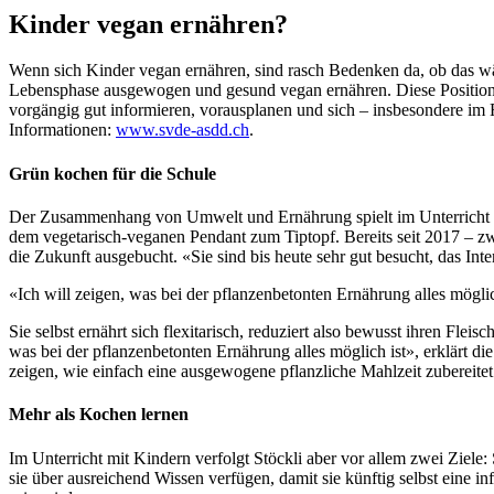
Kinder vegan ernähren?
Wenn sich Kinder vegan ernähren, sind rasch Bedenken da, ob das wä
Lebensphase ausgewogen und gesund vegan ernähren. Diese Position v
vorgängig gut informieren, vorausplanen und sich – insbesondere im 
Informationen:
www.svde-asdd.ch
.
Grün kochen für die Schule
Der Zusammenhang von Umwelt und Ernährung spielt im Unterricht eb
dem vegetarisch-veganen Pendant zum Tiptopf. Bereits seit 2017 – zwei
die Zukunft ausgebucht. «Sie sind bis heute sehr gut besucht, das Int
«Ich will zeigen, was bei der pflanzenbetonten Ernährung alles möglic
Sie selbst ernährt sich flexitarisch, reduziert also bewusst ihren Fl
was bei der pflanzenbetonten Ernährung alles möglich ist», erklärt di
zeigen, wie einfach eine ausgewogene pflanzliche Mahlzeit zubereitet 
Mehr als Kochen lernen
Im Unterricht mit Kindern verfolgt Stöckli aber vor allem zwei Ziele
sie über ausreichend Wissen verfügen, damit sie künftig selbst eine i