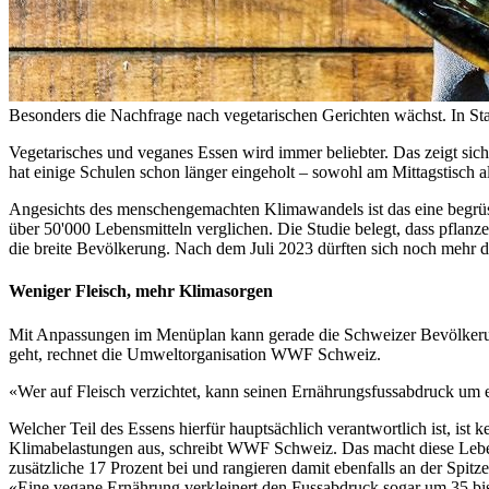
Besonders die Nachfrage nach vegetarischen Gerichten wächst. In Stad
Vegetarisches und veganes Essen wird immer beliebter. Das zeigt s
hat einige Schulen schon länger eingeholt – sowohl am Mittagstisch a
Angesichts des menschengemachten Klimawandels ist das eine begrüss
über 50'000 Lebensmitteln verglichen. Die Studie belegt, dass pflan
die breite Bevölkerung. Nach dem Juli 2023 dürften sich noch mehr d
Weniger Fleisch, mehr Klimasorgen
Mit Anpassungen im Menüplan kann gerade die Schweizer Bevölkerung
geht, rechnet die Umweltorganisation WWF Schweiz.
«Wer auf Fleisch verzichtet, kann seinen Ernährungsfussabdruck um e
Welcher Teil des Essens hierfür hauptsächlich verantwortlich ist, is
Klimabelastungen aus, schreibt WWF Schweiz. Das macht diese Lebens
zusätzliche 17 Prozent bei und rangieren damit ebenfalls an der Spitz
«Eine vegane Ernährung verkleinert den Fussabdruck sogar um 35 bis 