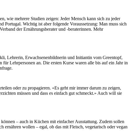
en, wie mehrere Studien zeigen: Jeder Mensch kann sich zu jeder
d Portugal. Wichtig ist aber folgende Voraussetzung: Man muss sich
 Verband der Ernährungsberater und -beraterinnen. Mehr
i, Lehrerin, Erwachsenenbildnerin und Initiantin vom Greentopf,
 für Lehrpersonen an. Die ersten Kurse waren alle bis auf ein Jahr in
nfrage.
rurteilen oder zu propagieren. «Es geht mir immer darum zu zeigen,
verzichten müssen und dass es einfach gut schmeckt.» Auch will sie
hen können – auch in Küchen mit einfacher Ausstattung. Zudem sollen
ch ernähren wollen – egal, ob das mit Fleisch, vegetarisch oder vegan