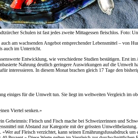
tzürcher Schulen ist fast jedes zweite Mittagessen fleischlos. Foto: U
ich auch am wachsenden Angebot entsprechender Lebensmittel – von Hu
ls auch im Unterricht.
enswerte Entwicklung, wie verschiedene Studien bestätigen. Erst im 
zenbasierte Nahrung deutlich geringere Auswirkungen auf die Umwelt ha
afür interessieren. In diesem Monat brachen gleich 17 Tage den bisheri
 einiges für die Umwelt tun. Sie liegt im weltweiten Vergleich im ob
inen Viertel senken.»
t kein Geheimnis: Fleisch und Fisch mache bei Schweizerinnen und Schw
mittel mit Abstand zur Kategorie mit der grössten Umweltbelastung. A
e. «Wer auf Fleisch verzichtet, kann seinen Ernährungsfussabdruck um ei
40 Prozent.» Diese Werte gelten im Vergleich zur durchschnittlichen 