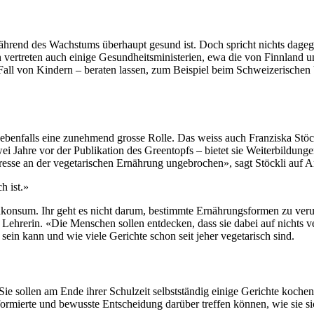
hrend des Wachstums überhaupt gesund ist. Doch spricht nichts dageg
ertreten auch einige Gesundheitsministerien, ewa die von Finnland un
Fall von Kindern – beraten lassen, zum Beispiel beim Schweizerischen
enfalls eine zunehmend grosse Rolle. Das weiss auch Franziska Stöckl
 Jahre vor der Publikation des Greentopfs – bietet sie Weiterbildungen
eresse an der vegetarischen Ernährung ungebrochen», sagt Stöckli auf A
h ist.»
eischkonsum. Ihr geht es nicht darum, bestimmte Ernährungsformen zu ve
e Lehrerin. «Die Menschen sollen entdecken, dass sie dabei auf nichts 
sein kann und wie viele Gerichte schon seit jeher vegetarisch sind.
: Sie sollen am Ende ihrer Schulzeit selbstständig einige Gerichte koc
nformierte und bewusste Entscheidung darüber treffen können, wie sie si