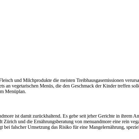
e Fleisch und Milchprodukte die meisten Treibhausgasemissionen verurs
tets an vegetarischen Menüs, die den Geschmack der Kinder treffen soll
e im Menüplan.
ore ist damit zurückhaltend. Es gebe seit jeher Gerichte in ihrem An
Stadt Zürich und die Ernährungsberatung von menuandmore eine rein veg
gt bei falscher Umsetzung das Risiko für eine Mangelernährung, spezie