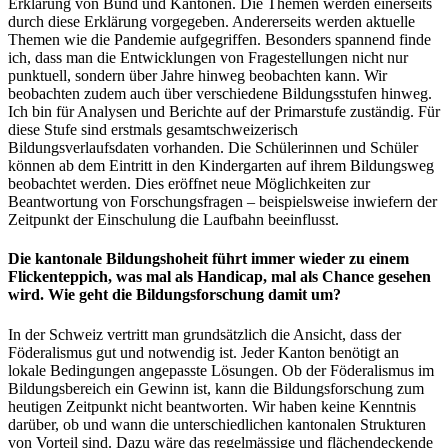
Erklärung von Bund und Kantonen. Die Themen werden einerseits
durch diese Erklärung vorgegeben. Andererseits werden aktuelle
Themen wie die Pandemie aufgegriffen. Besonders spannend finde
ich, dass man die Entwicklungen von Fragestellungen nicht nur
punktuell, sondern über Jahre hinweg beobachten kann. Wir
beobachten zudem auch über verschiedene Bildungsstufen hinweg.
Ich bin für Analysen und Berichte auf der Primarstufe zuständig. Für
diese Stufe sind erstmals gesamtschweizerisch
Bildungsverlaufsdaten vorhanden. Die Schülerinnen und Schüler
können ab dem Eintritt in den Kindergarten auf ihrem Bildungsweg
beobachtet werden. Dies eröffnet neue Möglichkeiten zur
Beantwortung von Forschungsfragen – beispielsweise inwiefern der
Zeitpunkt der Einschulung die Laufbahn beeinflusst.
Die kantonale Bildungshoheit führt immer wieder zu einem
Flickenteppich, was mal als Handicap, mal als Chance gesehen
wird. Wie geht die Bildungsforschung damit um?
In der Schweiz vertritt man grundsätzlich die Ansicht, dass der
Föderalismus gut und notwendig ist. Jeder Kanton benötigt an
lokale Bedingungen angepasste Lösungen. Ob der Föderalismus im
Bildungsbereich ein Gewinn ist, kann die Bildungsforschung zum
heutigen Zeitpunkt nicht beantworten. Wir haben keine Kenntnis
darüber, ob und wann die unterschiedlichen kantonalen Strukturen
von Vorteil sind. Dazu wäre das regelmässige und flächendeckende