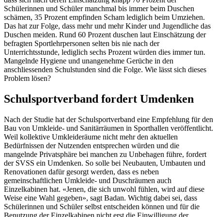
Schülerinnen und Schüler manchmal bis immer beim Duschen
schämen, 35 Prozent empfinden Scham lediglich beim Umziehen.
Das hat zur Folge, dass mehr und mehr Kinder und Jugendliche das
Duschen meiden. Rund 60 Prozent duschen laut Einschätzung der
befragten Sportlehrpersonen selten bis nie nach der
Unterrichtsstunde, lediglich sechs Prozent würden dies immer tun.
Mangelnde Hygiene und unangenehme Gerüche in den
anschliessenden Schulstunden sind die Folge. Wie lässt sich dieses
Problem lösen?
Schulsportverband fordert Umdenken
Nach der Studie hat der Schulsportverband eine Empfehlung für den
Bau von Umkleide- und Sanitärräumen in Sporthallen veröffentlicht.
Weil kollektive Umkleideräume nicht mehr den aktuellen
Bedürfnissen der Nutzenden entsprechen würden und die
mangelnde Privatsphäre bei manchen zu Unbehagen führe, fordert
der SVSS ein Umdenken. So solle bei Neubauten, Umbauten und
Renovationen dafür gesorgt werden, dass es neben
gemeinschaftlichen Umkleide- und Duschräumen auch
Einzelkabinen hat. «Jenen, die sich unwohl fühlen, wird auf diese
Weise eine Wahl gegeben», sagt Badan. Wichtig dabei sei, dass
Schülerinnen und Schüler selbst entscheiden können und für die
Benutzung der Einzelkabinen nicht erst die Einwilligung der