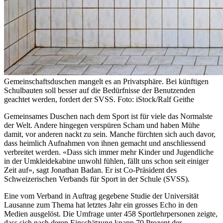
Gemeinschaftsduschen mangelt es an Privatsphäre. Bei künftigen
Schulbauten soll besser auf die Bedürfnisse der Benutzenden
geachtet werden, fordert der SVSS. Foto: iStock/Ralf Geithe
Gemeinsames Duschen nach dem Sport ist für viele das Normalste
der Welt. Andere hingegen verspüren Scham und haben Mühe
damit, vor anderen nackt zu sein. Manche fürchten sich auch davor,
dass heimlich Aufnahmen von ihnen gemacht und anschliessend
verbreitet werden. «Dass sich immer mehr Kinder und Jugendliche
in der Umkleidekabine unwohl fühlen, fällt uns schon seit einiger
Zeit auf», sagt Jonathan Badan. Er ist Co-Präsident des
Schweizerischen Verbands für Sport in der Schule (SVSS).
Eine vom Verband in Auftrag gegebene Studie der Universität
Lausanne zum Thema hat letztes Jahr ein grosses Echo in den
Medien ausgelöst. Die Umfrage unter 458 Sportlehrpersonen zeigte,
dass sich nach deren Einschätzung knapp 70 Prozent der