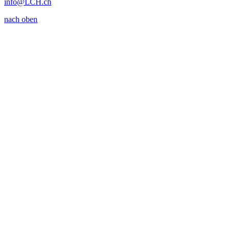
info
@LCH.
ch
nach oben