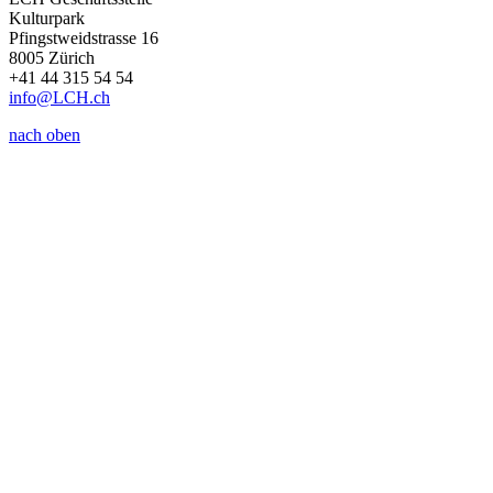
Kulturpark
Pfingstweidstrasse 16
8005 Zürich
+41 44 315 54 54
info
@LCH.
ch
nach oben