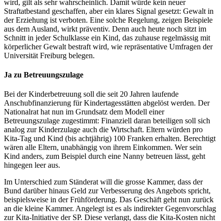
wird, gilt als sehr wahrscheinlich. Damit würde kein neuer
Straftatbestand geschaffen, aber ein klares Signal gesetzt: Gewalt in
der Erziehung ist verboten. Eine solche Regelung, zeigen Beispiele
aus dem Ausland, wirkt präventiv. Denn auch heute noch sitzt im
Schnitt in jeder Schulklasse ein Kind, das zuhause regelmässig mit
körperlicher Gewalt bestraft wird, wie repräsentative Umfragen der
Universität Freiburg belegen.
Ja zu Betreuungszulage
Bei der Kinderbetreuung soll die seit 20 Jahren laufende
Anschubfinanzierung für Kindertagesstätten abgelöst werden. Der
Nationalrat hat nun im Grundsatz dem Modell einer
Betreuungszulage zugestimmt: Finanziell daran beteiligen soll sich
analog zur Kinderzulage auch die Wirtschaft. Eltern würden pro
Kita-Tag und Kind (bis achtjährig) 100 Franken erhalten. Berechtigt
wären alle Eltern, unabhängig von ihrem Einkommen. Wer sein
Kind anders, zum Beispiel durch eine Nanny betreuen lässt, geht
hingegen leer aus.
Im Unterschied zum Ständerat will die grosse Kammer, dass der
Bund darüber hinaus Geld zur Verbesserung des Angebots spricht,
beispielsweise in der Frühförderung. Das Geschäft geht nun zurück
an die kleine Kammer. Angelegt ist es als indirekter Gegenvorschlag
zur Kita-Initiative der SP. Diese verlangt, dass die Kita-Kosten nicht