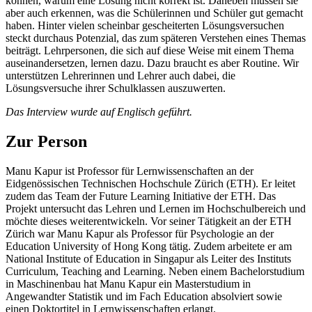
können, warum eine Lösung nicht korrekt ist. Daneben müssen sie
aber auch erkennen, was die Schülerinnen und Schüler gut gemacht
haben. Hinter vielen scheinbar gescheiterten Lösungsversuchen
steckt durchaus Potenzial, das zum späteren Verstehen eines Themas
beiträgt. Lehrpersonen, die sich auf diese Weise mit einem Thema
auseinandersetzen, lernen dazu. Dazu braucht es aber Routine. Wir
unterstützen Lehrerinnen und Lehrer auch dabei, die
Lösungsversuche ihrer Schulklassen auszuwerten.
Das Interview wurde auf Englisch geführt.
Zur Person
Manu Kapur ist Professor für Lernwissenschaften an der
Eidgenössischen Technischen Hochschule Zürich (ETH). Er leitet
zudem das Team der Future Learning Initiative der ETH. Das
Projekt untersucht das Lehren und Lernen im Hochschulbereich und
möchte dieses weiterentwickeln. Vor seiner Tätigkeit an der ETH
Zürich war Manu Kapur als Professor für Psychologie an der
Education University of Hong Kong tätig. Zudem arbeitete er am
National Institute of Education in Singapur als Leiter des Instituts
Curriculum, Teaching and Learning. Neben einem Bachelorstudium
in Maschinenbau hat Manu Kapur ein Masterstudium in
Angewandter Statistik und im Fach Education absolviert sowie
einen Doktortitel in Lernwissenschaften erlangt.