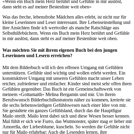
«Wenn ein Buch mein Herz berührt und Gefühle in mir auslöst,
dann steht es auf meiner Bestenliste weit oben»
Was das freche, lebensfrohe Mädchen alles erlebt, ist nicht nur für
kleine Leserinnen und Leser interessant. Ihre Lebenseinstellung und
ihre Ansichten finde ich wertvoller als manche Ratschläge aus
Selbsthilfebüchern. Wenn ein Buch mein Herz berührt und Gefühle
in mir auslöst, dann steht es auf meiner Bestenliste weit oben.
Was möchten Sie mit ihrem eigenen Buch bei den jungen
Leserinnen und Lesern erreichen?
Mit dem Bilderbuch will ich den offenen Umgang mit Gefühlen
unterstützen. Gefühle sind wichtig und wollen erlebt werden. Ein
konstruktiver Umgang mit unseren Gefühlen macht unser Leben
reicher, zufriedener und einfacher. Kinder sind meist sehr offen ihren
Gefühlen gegenüber. Das Buch ist ein Gemeinschaftswerk von
meinem «Gottamaitli» Melina Bergamin und mir. Um ihrem
Berufswunsch Bilderbuchillustratorin näher zu kommen, kreierte sie
die sechs liebenswürdigen Gefühlswesen nach einer Idee von mir.
Sie gestaltete ein ganzes Gefühlsland, durch das die Hauptfigur
Mailo streift. Mailo lernt dabei sich und diese Wesen besser kennen.
Mal fühlt er sich wie Furro, das Wutmonster, später mag er lieber mit
Amorella, der Liebesblume, kuscheln. So werden die Gefühle nicht
nur für Mailo erfahrbar: Auch die Lesenden lernen, ihre