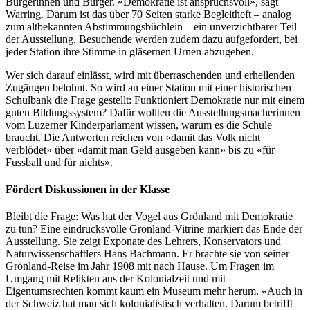
Bürgerinnen und Bürger. «Demokratie ist anspruchsvoll», sagt
Warring. Darum ist das über 70 Seiten starke Begleitheft – analog
zum altbekannten Abstimmungsbüchlein – ein unverzichtbarer Teil
der Ausstellung. Besuchende werden zudem dazu aufgefordert, bei
jeder Station ihre Stimme in gläsernen Urnen abzugeben.
Wer sich darauf einlässt, wird mit überraschenden und erhellenden
Zugängen belohnt. So wird an einer Station mit einer historischen
Schulbank die Frage gestellt: Funktioniert Demokratie nur mit einem
guten Bildungssystem? Dafür wollten die Ausstellungsmacherinnen
vom Luzerner Kinderparlament wissen, warum es die Schule
braucht. Die Antworten reichen von «damit das Volk nicht
verblödet» über «damit man Geld ausgeben kann» bis zu «für
Fussball und für nichts».
Fördert Diskussionen in der Klasse
Bleibt die Frage: Was hat der Vogel aus Grönland mit Demokratie
zu tun? Eine eindrucksvolle Grönland-Vitrine markiert das Ende der
Ausstellung. Sie zeigt Exponate des Lehrers, Konservators und
Naturwissenschaftlers Hans Bachmann. Er brachte sie von seiner
Grönland-Reise im Jahr 1908 mit nach Hause. Um Fragen im
Umgang mit Relikten aus der Kolonialzeit und mit
Eigentumsrechten kommt kaum ein Museum mehr herum. «Auch in
der Schweiz hat man sich kolonialistisch verhalten. Darum betrifft