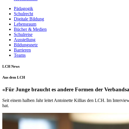
Pädagogik
Schulrecht
Digitale Bildung
Lebensraum
Bücher & Medien
Schulreise
Ausstellung
Bildungsnetz
Barrieren
Teams
LCH News
Aus dem LCH
«Für Junge braucht es andere Formen der Verbandsa
Seit einem halben Jahr leitet Antoinette Killias den LCH. Im Interview
hat.