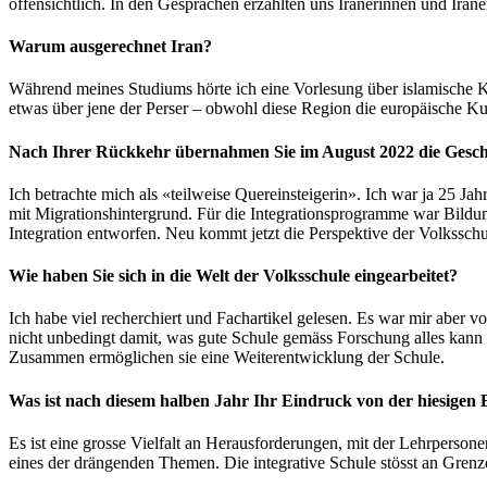
offensichtlich. In den Gesprächen erzählten uns Iranerinnen und Iraner
Warum ausgerechnet Iran?
Während meines Studiums hörte ich eine Vorlesung über islamische K
etwas über jene der Perser – obwohl diese Region die europäische Kult
Nach Ihrer Rückkehr übernahmen Sie im August 2022 die Geschäf
Ich betrachte mich als «teilweise Quereinsteigerin». Ich war ja 25 J
mit Migrationshintergrund. Für die Integrationsprogramme war Bildung
Integration entworfen. Neu kommt jetzt die Perspektive der Volksschu
Wie haben Sie sich in die Welt der Volksschule eingearbeitet?
Ich habe viel recherchiert und Fachartikel gelesen. Es war mir aber 
nicht unbedingt damit, was gute Schule gemäss Forschung alles kann 
Zusammen ermöglichen sie eine Weiterentwicklung der Schule.
Was ist nach diesem halben Jahr Ihr Eindruck von der hiesigen 
Es ist eine grosse Vielfalt an Herausforderungen, mit der Lehrperson
eines der drängenden Themen. Die integrative Schule stösst an Grenze