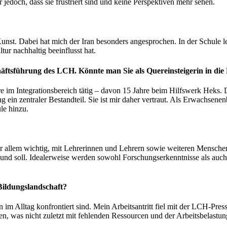
 jedoch, dass sie frustriert sind und keine Perspektiven mehr sehen.
unst. Dabei hat mich der Iran besonders angesprochen. In der Schule 
ur nachhaltig beeinflusst hat.
tsführung des LCH. Könnte man Sie als Quereinsteigerin in die 
ahre im Integrationsbereich tätig – davon 15 Jahre beim Hilfswerk Heks
 ein zentraler Bestandteil. Sie ist mir daher vertraut. Als Erwachsenen
le hinzu.
vor allem wichtig, mit Lehrerinnen und Lehrern sowie weiteren Mensche
und soll. Idealerweise werden sowohl Forschungserkenntnisse als auch 
Bildungslandschaft?
en im Alltag konfrontiert sind. Mein Arbeitsantritt fiel mit der LCH-
n, was nicht zuletzt mit fehlenden Ressourcen und der Arbeitsbelastun