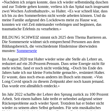
«Nachdem ich zeigen konnte, dass ich wieder selbstständig duschen
und zur Toilette gehen konnte, verliess ich das Spital nach insgesamt
zwei Wochen Aufenthaltszeit», so Halter. «Es war schnell klar, dass
ich bis zu den Sommerferien nicht werde arbeiten können. Und da
meine Familie aufgrund des Lockdowns meist zu Hause war,
konnten wir viel Zeit miteinander verbringen und beginnen, das
traumatische Erlebnis zu verarbeiten.»
BILDUNG SCHWEIZ nimmt sich 2025 dem Thema Barrieren an.
Die Sommerserie widmet sich entsprechend Personen aus dem
Bildungsbereich, die verschiedenste Hindernisse überwinden
mussten:
Sommerserie
Im August 2020 trat Halter wieder seine alte Stelle als Lehrer an,
reduziert auf ein 20-Prozent-Pensum. Dass seine Energie nicht für
mehr reichte, fand er noch nicht verdächtig. «Doch bis Ende des
Jahres hatte ich nur kleine Fortschritte gemacht», resümiert Halter.
Er wusste, dass noch etwas anderes im Busch sein musste. «Von
Long Covid sprach zu diesem Zeitpunkt aber noch kaum jemand.
Das wurde erst allmählich entdeckt.»
Im Jahr 2022 schaffte der Lehrer den Sprung zurück zu 100 Prozent
Arbeit. Seit einem halben Jahr treibt er nebenbei aufgrund seiner
Rückenprobleme auch wieder Sport. Trotzdem hat er bisher nicht
wieder zu seinem alten Selbst gefunden. Für sein musikalisches