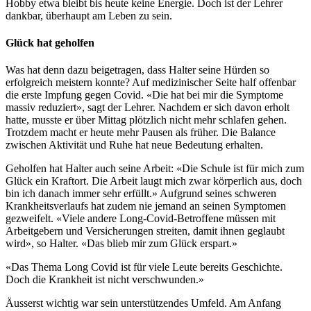
Hobby etwa bleibt bis heute keine Energie. Doch ist der Lehrer
dankbar, überhaupt am Leben zu sein.
Glück hat geholfen
Was hat denn dazu beigetragen, dass Halter seine Hürden so
erfolgreich meistern konnte? Auf medizinischer Seite half offenbar
die erste Impfung gegen Covid. «Die hat bei mir die Symptome
massiv reduziert», sagt der Lehrer. Nachdem er sich davon erholt
hatte, musste er über Mittag plötzlich nicht mehr schlafen gehen.
Trotzdem macht er heute mehr Pausen als früher. Die Balance
zwischen Aktivität und Ruhe hat neue Bedeutung erhalten.
Geholfen hat Halter auch seine Arbeit: «Die Schule ist für mich zum
Glück ein Kraftort. Die Arbeit laugt mich zwar körperlich aus, doch
bin ich danach immer sehr erfüllt.» Aufgrund seines schweren
Krankheitsverlaufs hat zudem nie jemand an seinen Symptomen
gezweifelt. «Viele andere Long-Covid-Betroffene müssen mit
Arbeitgebern und Versicherungen streiten, damit ihnen geglaubt
wird», so Halter. «Das blieb mir zum Glück erspart.»
«Das Thema Long Covid ist für viele Leute bereits Geschichte.
Doch die Krankheit ist nicht verschwunden.»
Äusserst wichtig war sein unterstützendes Umfeld. Am Anfang