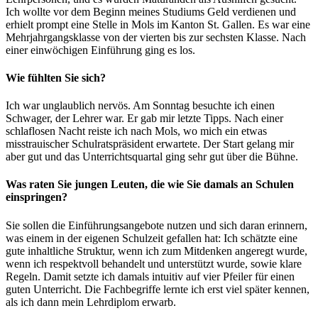
Ich wollte vor dem Beginn meines Studiums Geld verdienen und
erhielt prompt eine Stelle in Mols im Kanton St. Gallen. Es war eine
Mehrjahrgangsklasse von der vierten bis zur sechsten Klasse. Nach
einer einwöchigen Einführung ging es los.
Wie fühlten Sie sich?
Ich war unglaublich nervös. Am Sonntag besuchte ich einen
Schwager, der Lehrer war. Er gab mir letzte Tipps. Nach einer
schlaflosen Nacht reiste ich nach Mols, wo mich ein etwas
misstrauischer Schulratspräsident erwartete. Der Start gelang mir
aber gut und das Unterrichtsquartal ging sehr gut über die Bühne.
Was raten Sie jungen Leuten, die wie Sie damals an Schulen
einspringen?
Sie sollen die Einführungsangebote nutzen und sich daran erinnern,
was einem in der eigenen Schulzeit gefallen hat: Ich schätzte eine
gute inhaltliche Struktur, wenn ich zum Mitdenken angeregt wurde,
wenn ich respektvoll behandelt und unterstützt wurde, sowie klare
Regeln. Damit setzte ich damals intuitiv auf vier Pfeiler für einen
guten Unterricht. Die Fachbegriffe lernte ich erst viel später kennen,
als ich dann mein Lehrdiplom erwarb.