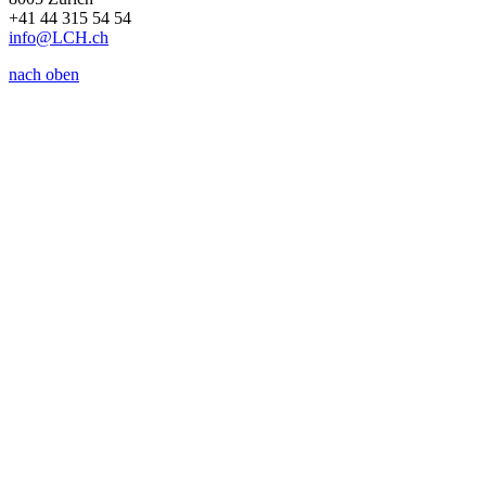
+41 44 315 54 54
info
@LCH.
ch
nach oben