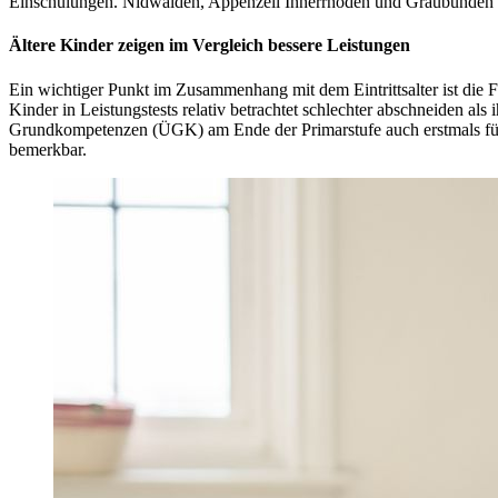
Einschulungen. Nidwalden, Appenzell Innerrhoden und Graubünden hin
Ältere Kinder zeigen im Vergleich bessere Leistungen
Ein wichtiger Punkt im Zusammenhang mit dem Eintrittsalter ist die F
Kinder in Leistungstests relativ betrachtet schlechter abschneiden 
Grundkompetenzen (ÜGK) am Ende der Primarstufe auch erstmals für d
bemerkbar.