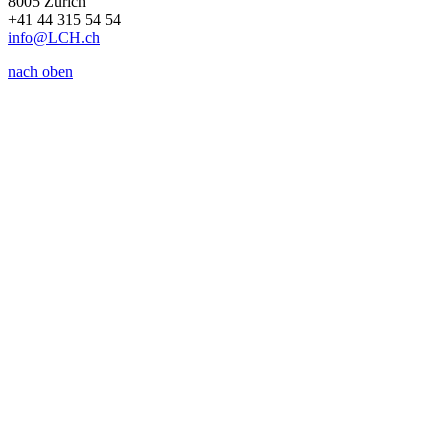
8005 Zürich
+41 44 315 54 54
info
@LCH.
ch
nach oben