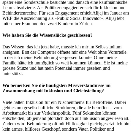
später eine Sonderschule besuchte und danach eine kaufmännische
Lehre absolvierte. Als Politiker engagiert er sich für Inklusion und
Behindertenrechte. Für sein Engagement erhielt Alijaj im Januar am
WEF die Auszeichnung als «Public Social Innovator». Alijaj lebt
mit seiner Frau und den zwei Kindern in Zürich.
Wie haben Sie die Wissenslücke geschlossen?
Das Wissen, das ich jetzt habe, musste ich mir im Selbststudium
aneignen. Erst der Computer öffnete mir eine Welt ohne Vorurteile,
in der ich meine Behinderung vergessen konnte. Ohne meine
Familie hätte ich unmöglich so weit kommen können. Sie ist meine
grösste Stütze und hat mein Potenzial immer gesehen und
unterstützt.
Wo bemerken Sie die häufigsten Missverständnisse im
Zusammenhang mit Inklusion und Gleichstellung?
Viele halten Inklusion für ein Nischenthema für Betroffene. Dabei
geht es um gesellschaftliche Strukturen, die alle betreffen – vom
Arbeitsmarkt bis zur Verkehrspolitik. Fünf Sekunden können
entscheiden, ob jemand plötzlich doch auf Inklusion angewiesen ist.
Zudem wird Behinderung oft mit Hilflosigkeit gleichgesetzt. Ich bin
kein armes, hilfloses Geschöpf, sondern Vater, Politiker und