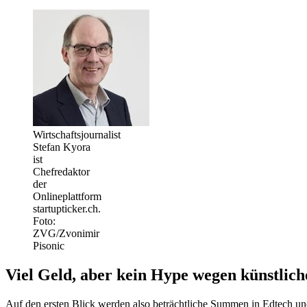
Wirtschaftsjournalist
Stefan Kyora
ist
Chefredaktor
der
Onlineplattform
startupticker.ch.
Foto:
ZVG/Zvonimir
Pisonic
Viel Geld, aber kein Hype wegen künstliche
Auf den ersten Blick werden also beträchtliche Summen in Edtech un