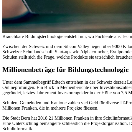
Brauchbare Bildungstechnologie entsteht nur, wo Fachleute aus Tech
Zwischen der Schweiz und dem Silicon Valley liegen über 9000 Kilom
Schweizer Schullandschaft. Start-ups wie Alphacruncher, Evulpo oder
Schulen stellt sich die Frage, welche Produkte sie tatsächlich brauche
Millionenbeträge für Bildungstechnologie
Unter dem Sammelbegriff Edtech entstehen in der Schweiz derzeit Le
Onlineprüfungen. Ein Blick in Medienberichte über Investitionszahlen 
gegründet, letztes Jahr erneut Investorengelder in der Höhe von 3,5 
Schulen, Gemeinden und Kantone zahlen viel Geld für diverse IT-Proj
Millionen Franken, die in mehrere Projekte fliessen.
Die Stadt Bern hat 2018 21 Millionen Franken in ihre Schulinformatikp
Eine Untersuchung bemängelte schliesslich die Projektorganisation. 
Schulinformatik.