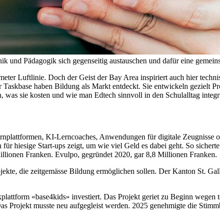
nik und Pädagogik sich gegenseitig austauschen und dafür eine gemein
eter Luftlinie. Doch der Geist der Bay Area inspiriert auch hier tec
 Taskbase haben Bildung als Markt entdeckt. Sie entwickeln gezielt P
n, was sie kosten und wie man Edtech sinnvoll in den Schulalltag integri
rnplattformen, KI-Lerncoaches, Anwendungen für digitale Zeugnisse o
für hiesige Start-ups zeigt, um wie viel Geld es dabei geht. So sicher
Millionen Franken. Evulpo, gegründet 2020, gar 8,8 Millionen Franken.
ekte, die zeitgemässe Bildung ermöglichen sollen. Der Kanton St. Gall
lattform «base4kids» investiert. Das Projekt geriet zu Beginn wegen te
Das Projekt musste neu aufgegleist werden. 2025 genehmigte die Stimm