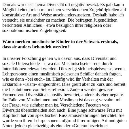
Damals war das Thema Diversität oft negativ besetzt. Es gab kaum
Möglichkeiten, mich mit meinen verschiedenen Zugehörigkeiten auf
konstruktive Art und Weise auseinanderzusetzen. Deshalb habe ich
versucht, sie unsichtbar zu machen. Die befragten Jugendlichen
berichteten Ähnliches – etwa bezüglich ihrer religiösen oder
sozioökonomischen Zugehörigkeit.
Wann merken muslimische Kinder in der Schweiz erstmals,
dass sie anders behandelt werden?
In unserer Forschung gehen wir davon aus, dass Diversität und
soziale Unterschiede – etwa das Muslimischsein – erst durch
Interaktionen relevant werden. Dies zeigt sich beispielsweise, wenn
Lehrpersonen einen muslimisch gelesenen Schüler danach fragen,
wie es denn «bei euch» ist. Häufig wird ihr Verhalten mit der
Erklärfolie «Islam» eingeordnet. Dies greift aber zu kurz und befreit
die Institutionen von Selbstreflexion. Zudem werden gewisse
Formen von Diversität als positiv bewertet, andere als eher negativ.
Im Falle von Musliminnen und Muslimen ist das eng verzahnt mit
der Frage, wie sichtbar man ist. Verschiedene Facetten von
Diversität überschneiden sich auch. Eine junge schwarze Frau mit
Kopftuch hat von spezifischen Rassismuserfahrungen berichtet. Sie
wurde von ihren Lehrpersonen aufgrund ihrer ruhigen Art und guten
Noten jedoch gleichzeitig als eine der «Guten» bezeichnet.