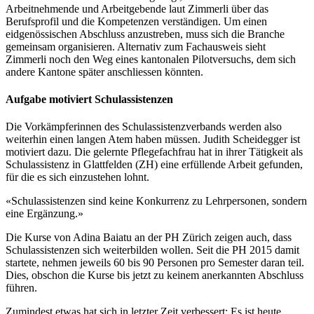
Arbeitnehmende und Arbeitgebende laut Zimmerli über das
Berufsprofil und die Kompetenzen verständigen. Um einen
eidgenössischen Abschluss anzustreben, muss sich die Branche
gemeinsam organisieren. Alternativ zum Fachausweis sieht
Zimmerli noch den Weg eines kantonalen Pilotversuchs, dem sich
andere Kantone später anschliessen könnten.
Aufgabe motiviert Schulassistenzen
Die Vorkämpferinnen des Schulassistenzverbands werden also
weiterhin einen langen Atem haben müssen. Judith Scheidegger ist
motiviert dazu. Die gelernte Pflegefachfrau hat in ihrer Tätigkeit als
Schulassistenz in Glattfelden (ZH) eine erfüllende Arbeit gefunden,
für die es sich einzustehen lohnt.
«Schulassistenzen sind keine Konkurrenz zu Lehrpersonen, sondern
eine Ergänzung.»
Die Kurse von Adina Baiatu an der PH Zürich zeigen auch, dass
Schulassistenzen sich weiterbilden wollen. Seit die PH 2015 damit
startete, nehmen jeweils 60 bis 90 Personen pro Semester daran teil.
Dies, obschon die Kurse bis jetzt zu keinem anerkannten Abschluss
führen.
Zumindest etwas hat sich in letzter Zeit verbessert: Es ist heute