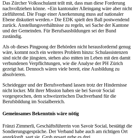
Das Zürcher Volksschulamt teilt mit, dass man diese Forderung
nachvollziehen könne. «Ein kantonaler Alleingang wäre aber nicht
zielführend. Die Frage einer Anerkennung muss auf nationaler
Ebene diskutiert werden.» Die EDK spielt den Ball postwendend
zurück. Anstellungsverhältnisse zu regeln, sei Sache der Kantone
und der Gemeinden. Für Berufsausbildungen sei der Bund
zuständig.
Als ob dieses Pingpong der Behörden nicht herausfordernd genug
wäre, kommt noch ein weiteres Problem hinzu: Schulassistenzen
sind nicht die jüngsten, stehen also mitten im Leben mit den damit
verbundenen Verpflichtungen, wie die Analyse der PH Zürich
gezeigt hat. Dennoch wären viele bereit, eine Ausbildung zu
absolvieren.
Scheidegger und der Berufsverband lassen trotz der Hindernisse
nicht locker. Mit ihrer Mission haben sie bei Savoir Social
vorgesprochen, dem schweizerischen Dachverband für die
Berufsbildung im Sozialbereich.
Gemeinsames Bekenntnis wäre nötig
Fränzi Zimmerli, Geschäftsführerin von Savoir Social, bestätigt die
Sondierungsgespräche. Der Verband habe auch am richtigen Ort
angeklopft, sagt sie. Grob gesagt gebe es drei