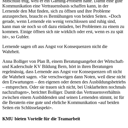
Mitschuld trug, weil er ein Gaming-Problem hatte. Damit eine gute
Kommunikation eine Vertrauensbasis schaffen kann, in der
Lernende den Mut finden, sich zu öffnen und ihre Probleme
anzusprechen, braucht es Bemühungen von beiden Seiten. «Doch
gerade, wenn Lernende ein wenig verschlossen und ruhig sind,
kann man sie noch so oft dazu einladen, bei Problemen zu einem zu
kommen. Einige öffnen sich nie wirklich oder erst, wenn es zu spät
ist», so Gubler.
Lernende sagen oft aus Angst vor Konsequenzen nicht die
Wahrheit.
Anna Bolliger von Plan B, einem Beratungsangebot der Wirtschaft-
und Kaderschule KV Bildung Bern, hört in ihren Beratungen
regelmässig, dass Lernende aus Angst vor Konsequenzen oft nicht
die Wahrheit sagen. «Sie verschweigen dann Noten, weil diese nicht
den Erwartungen – den eigenen oder denen des Ausbildungsbetriebs
– entsprechen. Oder sie trauen sich nicht, bei Unklarheiten nochmals
nachzufragen», berichtet Bolliger. Damit das Vertrauensverhältnis
zwischen einem Ausbildenden und seinen Lernenden stimmt, ist für
die Beraterin eine gute und ehrliche Kommunikation «auf beiden
Seiten ein Schlüsselaspekt».
KMU bieten Vorteile für die Teamarbeit