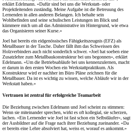
erklärt Edelmann. «Dafür sind bei uns die Werkstatt- oder
Projektleitenden zuständig. Meine Aufgabe ist die Betreuung des
Lernenden in allen anderen Belangen. Ich behalte sein
Wohlbefinden und seine schulischen Leistungen im Blick und
kümmere mich um all das Administrative im Hintergrund, wie etwa
das Organisieren seiner Kurse.»
Joel hat bereits ein eidgenössisches Fähigkeitszeugnis (EFZ) als
Metallbauer in der Tasche. Daher fällt ihm das Schweissen des
Holzverbinders auch nicht sonderlich schwer. «Joel hat soeben eine
Zusatzlehre zum Metallbaukonstrukteur bei uns begonnen», erklärt
Edelmann. «Um die Betriebsabläufe bei uns kennenzulernen, macht
er darum in den ersten Wochen ein Werkstattpraktikum. Als
Konstrukteur wird er nachher im Büro Pläne zeichnen für die
Metallbauer. Da ist es wichtig zu wissen, welche Abläufe wir in der
Werkstatt haben.»
Vertrauen ist zentral für erfolgreiche Teamarbeit
Die Beziehung zwischen Edelmann und Joel scheint zu stimmen:
Wenn sie miteinander sprechen, wirkt es oft kollegial, sie scherzen,
lachen. «Ein Lernender wie Joel ist fast schon ein Selbstläufer», sagt
der Ausbildner auf die Frage nach ihrer Beziehung zueinander. «Da
er bereits eine Lehre absolviert hat, weiss er, worauf es ankommt.»