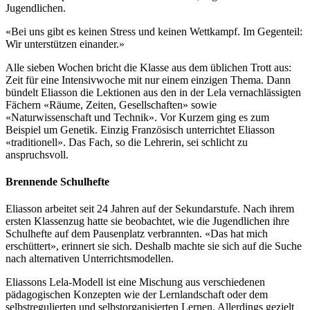
Jugendlichen.
«Bei uns gibt es keinen Stress und keinen Wettkampf. Im Gegenteil:
Wir unterstützen einander.»
Alle sieben Wochen bricht die Klasse aus dem üblichen Trott aus:
Zeit für eine Intensivwoche mit nur einem einzigen Thema. Dann
bündelt Eliasson die Lektionen aus den in der Lela vernachlässigten
Fächern «Räume, Zeiten, Gesellschaften» sowie
«Naturwissenschaft und Technik». Vor Kurzem ging es zum
Beispiel um Genetik. Einzig Französisch unterrichtet Eliasson
«traditionell». Das Fach, so die Lehrerin, sei schlicht zu
anspruchsvoll.
Brennende Schulhefte
Eliasson arbeitet seit 24 Jahren auf der Sekundarstufe. Nach ihrem
ersten Klassenzug hatte sie beobachtet, wie die Jugendlichen ihre
Schulhefte auf dem Pausenplatz verbrannten. «Das hat mich
erschüttert», erinnert sie sich. Deshalb machte sie sich auf die Suche
nach alternativen Unterrichtsmodellen.
Eliassons Lela-Modell ist eine Mischung aus verschiedenen
pädagogischen Konzepten wie der Lernlandschaft oder dem
selbstregulierten und selbstorganisierten Lernen. Allerdings gezielt