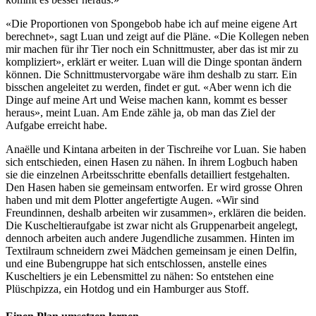
«Die Proportionen von Spongebob habe ich auf meine eigene Art
berechnet», sagt Luan und zeigt auf die Pläne. «Die Kollegen neben
mir machen für ihr Tier noch ein Schnittmuster, aber das ist mir zu
kompliziert», erklärt er weiter. Luan will die Dinge spontan ändern
können. Die Schnittmustervorgabe wäre ihm deshalb zu starr. Ein
bisschen angeleitet zu werden, findet er gut. «Aber wenn ich die
Dinge auf meine Art und Weise machen kann, kommt es besser
heraus», meint Luan. Am Ende zähle ja, ob man das Ziel der
Aufgabe erreicht habe.
Anaëlle und Kintana arbeiten in der Tischreihe vor Luan. Sie haben
sich entschieden, einen Hasen zu nähen. In ihrem Logbuch haben
sie die einzelnen Arbeitsschritte ebenfalls detailliert festgehalten.
Den Hasen haben sie gemeinsam entworfen. Er wird grosse Ohren
haben und mit dem Plotter angefertigte Augen. «Wir sind
Freundinnen, deshalb arbeiten wir zusammen», erklären die beiden.
Die Kuscheltieraufgabe ist zwar nicht als Gruppenarbeit angelegt,
dennoch arbeiten auch andere Jugendliche zusammen. Hinten im
Textilraum schneidern zwei Mädchen gemeinsam je einen Delfin,
und eine Bubengruppe hat sich entschlossen, anstelle eines
Kuscheltiers je ein Lebensmittel zu nähen: So entstehen eine
Plüschpizza, ein Hotdog und ein Hamburger aus Stoff.