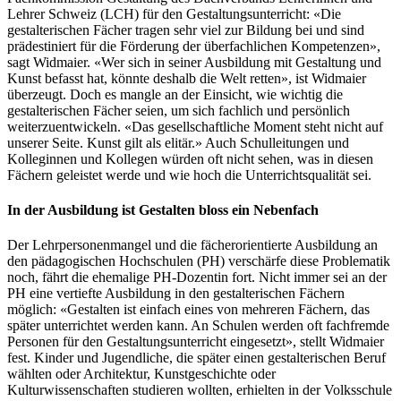
Lehrer Schweiz (LCH) für den Gestaltungsunterricht: «Die
gestalterischen Fächer tragen sehr viel zur Bildung bei und sind
prädestiniert für die Förderung der überfachlichen Kompetenzen»,
sagt Widmaier. «Wer sich in seiner Ausbildung mit Gestaltung und
Kunst befasst hat, könnte deshalb die Welt retten», ist Widmaier
überzeugt. Doch es mangle an der Einsicht, wie wichtig die
gestalterischen Fächer seien, um sich fachlich und persönlich
weiterzuentwickeln. «Das gesellschaftliche Moment steht nicht auf
unserer Seite. Kunst gilt als elitär.» Auch Schulleitungen und
Kolleginnen und Kollegen würden oft nicht sehen, was in diesen
Fächern geleistet werde und wie hoch die Unterrichtsqualität sei.
In der Ausbildung ist Gestalten bloss ein Nebenfach
Der Lehrpersonenmangel und die fächerorientierte Ausbildung an
den pädagogischen Hochschulen (PH) verschärfe diese Problematik
noch, fährt die ehemalige PH-Dozentin fort. Nicht immer sei an der
PH eine vertiefte Ausbildung in den gestalterischen Fächern
möglich: «Gestalten ist einfach eines von mehreren Fächern, das
später unterrichtet werden kann. An Schulen werden oft fachfremde
Personen für den Gestaltungsunterricht eingesetzt», stellt Widmaier
fest. Kinder und Jugendliche, die später einen gestalterischen Beruf
wählten oder Architektur, Kunstgeschichte oder
Kulturwissenschaften studieren wollten, erhielten in der Volksschule