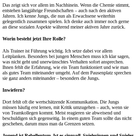
Das zeigt sich vor allem im Nachhinein. Wenn die Chemie stimmt,
entstehen langjährige Freundschaften – auch nach den aktiven
Jahren. Ich kenne Jungs, die nun als Erwachsene weiterhin
gelegentlich zusammen spielen. Ich denke auch immer noch gerne
an diese sozialen Aspekte während meiner aktiven Jahre zurück.
Worin besteht jetzt Ihre Rolle?
Als Trainer ist Führung wichtig. Ich setze dabei vor allem
Leitplanken. Besonders bei jungen Menschen muss ich klar sagen,
was nicht geht und unerwünschtes Verhalten sofort ansprechen.
Ihnen fehlt die Erfahrung, wie ein Team funktioniert und wie man
als gutes Team miteinander umgeht. Auf dem Pausenplatz sprechen
sie ganz anders miteinander – besonders die Jungs.
Inwiefern?
Dort fehlt oft die wertschätzende Kommunikation. Die Jungs
müssen häufig erst lernen, mit Kritik umzugehen – auch, wenn sie
von Teamkollegen kommt. Meist reagieren sie abweisend und
beschuldigen sich gegenseitig. In einem guten Team sollte das nicht
geschehen, darum muss man da Grenzen setzen.
Jugend ist Rebellentum. Ist es sinnvoll, Spielerinnen und Spieler