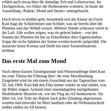
erfährt auch etwas über die damalige Zeit und Lebensweise. Im
Dachgeschoss, wo früher die Bediensteten wohnten, ist heute die
Ausstellung «Rakete, Mond und Sterne» untergebracht.
Doch bevor es dorthin geht, besammelt sich die Klasse im Foyer.
Kast fragt die Schülerinnen und Schüler, was sie bereits über die
Planeten und das Weltall wissen. Mehrere Hände schiessen sofort in
die Luft. Alle wollen zeigen, was sie gelernt haben – von den
Namen der Planeten bis hin zu Einzelheiten ihrer Eigenschaften.
Sogar die sechs Sphären der Sonne werden korrekt aufgezählt. Die
äusserste heisst Korona und bleibt bei einer Sonnenfinsternis
sichtbar.
Das erste Mal zum Mond
Nach dieser kurzen Einstiegsrunde und Wissensabfrage leitet Kast
ins erste Thema der Führung über: die erste Mondlandung.
Eingeleitet wird sie mit einem Ausschnitt aus der Tagesschau vom
20. Juli 1969. Kast hält den Film immer wieder an und erklärt, was
die Bilder zeigen. Anhand einer massstabgetreu nachgebauten
Modellrakete illustriert sie, wie der Flug ins All funktionierte. Sie
führt vor, wie Teile der Rakete nach jeder Zündung abgestossen
wurden und entweder im Meer landeten oder als Weltraumschrott
seither endlos im All kreisen.