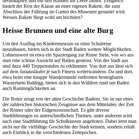
herumtapsen und mit den Händen ins Leere fassen. Zeitgleich
bastelt der Rest der Klasse an einer eigenen Rakete, die zum
Abschluss der Führung im Garten des Museums gestartet wird.
Wessen Rakete fliegt wohl am höchsten?
Heisse Brunnen und eine alte Burg
Um den Ausflug ins Kindermuseum zu einer Schulreise
auszubauen, bieten sich in der Stadt Baden weitere Möglichkeiten.
Lohnenswert ist etwa ein Spaziergang zur Ruine Stein, von wo aus
man eine schöne Aussicht auf Baden geniesst. Von der Stadt aus
sind dazu 440 Treppenstufen zu erklimmen. Von dort aus lässt sich
auf dem Juraausläufer je nach Fitness weiterwandern. Da und dort,
etwa beim eine knappe Wanderstunde entfernten besteigbaren
Wasserturm Baldegg, bieten sich in den Wäldern rund um Baden
auch Rastmöglichkeiten an.
Die Ruine zeugt von der alten Geschichte Badens. Sie ist nur eines
der zahlreichen historischen Zeugnisse aus dem Mittelalter, der Zeit
der Römer oder der Eidgenossenschaft. Es gibt diverse
Stadtführungen zu unterschiedlichen Themen, unter anderem wird
auch eine Stadtführung für Schulklassen angeboten. Dabei lernt man
nicht nur die vielfältige Geschichte der Stadt kennen, sondern erhält
auch Einblick in die verschiedenen Zeitepochen.