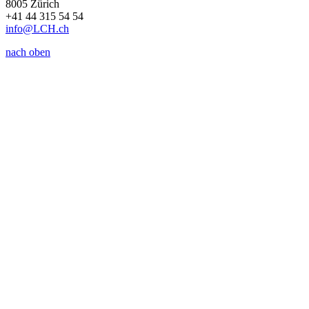
8005 Zürich
+41 44 315 54 54
info
@LCH.
ch
nach oben