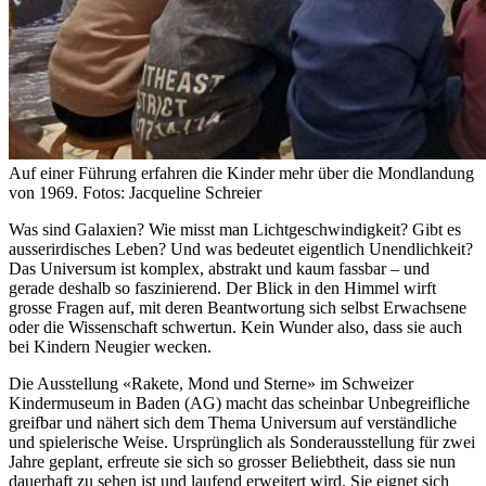
Auf einer Führung erfahren die Kinder mehr über die Mondlandung
von 1969. Fotos: Jacqueline Schreier
Was sind Galaxien? Wie misst man Lichtgeschwindigkeit? Gibt es
ausserirdisches Leben? Und was bedeutet eigentlich Unendlichkeit?
Das Universum ist komplex, abstrakt und kaum fassbar – und
gerade deshalb so faszinierend. Der Blick in den Himmel wirft
grosse Fragen auf, mit deren Beantwortung sich selbst Erwachsene
oder die Wissenschaft schwertun. Kein Wunder also, dass sie auch
bei Kindern Neugier wecken.
Die Ausstellung «Rakete, Mond und Sterne» im Schweizer
Kindermuseum in Baden (AG) macht das scheinbar Unbegreifliche
greifbar und nähert sich dem Thema Universum auf verständliche
und spielerische Weise. Ursprünglich als Sonderausstellung für zwei
Jahre geplant, erfreute sie sich so grosser Beliebtheit, dass sie nun
dauerhaft zu sehen ist und laufend erweitert wird. Sie eignet sich